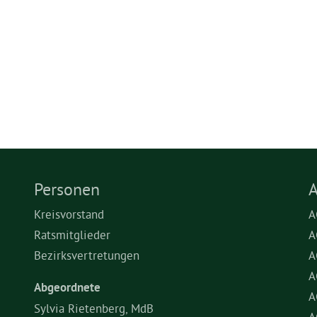
Personen
A
Kreisvorstand
A
Ratsmitglieder
A
Bezirksvertretungen
A
A
Abgeordnete
A
Sylvia Rietenberg, MdB
A