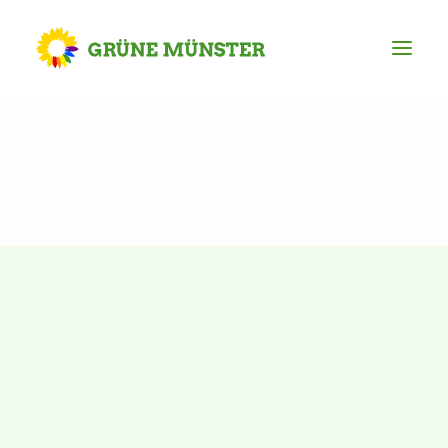
Partei
Kreisvorstand
Kreisgeschäftsstelle
Mitgliederversammlung
Ortsverbände