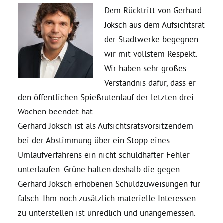
Dem Rücktritt von Gerhard
Joksch aus dem Aufsichtsrat
Daniel Freund, MdEP
der Stadtwerke begegnen
wir mit vollstem Respekt.
Delegierte
Wir haben sehr großes
Verständnis dafür, dass er
Grüne im Rathaus
den öffentlichen Spießrutenlauf der letzten drei
Wochen beendet hat.
Ratsfraktion
Gerhard Joksch ist als Aufsichtsratsvorsitzendem
bei der Abstimmung über ein Stopp eines
Ratsmitglieder 2025 – 2030
Umlaufverfahrens ein nicht schuldhafter Fehler
unterlaufen. Grüne halten deshalb die gegen
Gerhard Joksch erhobenen Schuldzuweisungen für
Ratsanträge
falsch. Ihm noch zusätzlich materielle Interessen
zu unterstellen ist unredlich und unangemessen.
Fraktionsgeschäftsstelle