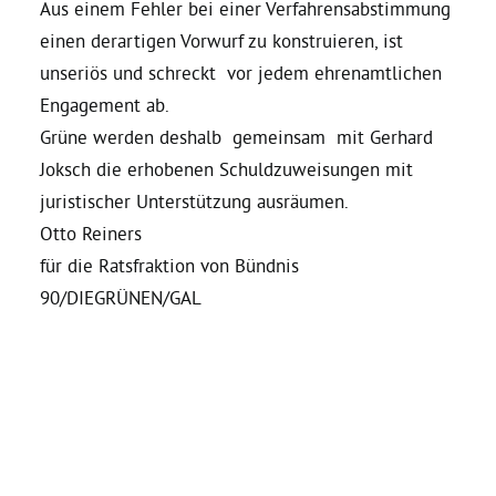
Aus einem Fehler bei einer Verfahrensabstimmung
einen derartigen Vorwurf zu konstruieren, ist
Bezirksvertretungen
unseriös und schreckt vor jedem ehrenamtlichen
Engagement ab.
Aktiv werden
Grüne werden deshalb gemeinsam mit Gerhard
Joksch die erhobenen Schuldzuweisungen mit
Termine
juristischer Unterstützung ausräumen.
Otto Reiners
für die Ratsfraktion von Bündnis
Arbeitsgruppen
90/DIEGRÜNEN/GAL
Mitglied werden
Kommunalpolitik
Engagement-Sprechstunde