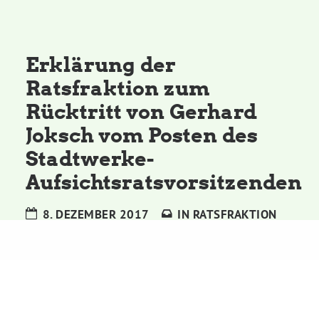
Kommissionen
Satzung
Erklärung der
Ratsfraktion zum
Grünes Zentrum
Rücktritt von Gerhard
Joksch vom Posten des
Personen
Stadtwerke-
Sylvia Rietenberg, MdB
Aufsichtsratsvorsitzenden
8. DEZEMBER 2017
IN
RATSFRAKTION
Dorothea Deppermann, MdL
Josefine Paul, MdL
Robin Korte, MdL