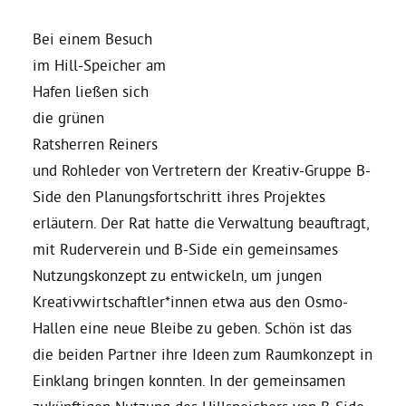
Bei einem Besuch
Daniel Freund, MdEP
im Hill-Speicher am
Hafen ließen sich
Delegierte
die grünen
Ratsherren Reiners
Grüne im Rathaus
und Rohleder von Vertretern der Kreativ-Gruppe B-
Side den Planungsfortschritt ihres Projektes
Ratsfraktion
erläutern. Der Rat hatte die Verwaltung beauftragt,
mit Ruderverein und B-Side ein gemeinsames
Nutzungskonzept zu entwickeln, um jungen
Ratsmitglieder 2025 – 2030
Kreativwirtschaftler*innen etwa aus den Osmo-
Hallen eine neue Bleibe zu geben. Schön ist das
Ratsanträge
die beiden Partner ihre Ideen zum Raumkonzept in
Einklang bringen konnten. In der gemeinsamen
Fraktionsgeschäftsstelle