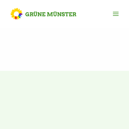
Partei
Kreisvorstand
Kreisgeschäftsstelle
Mitgliederversammlung
Ortsverbände