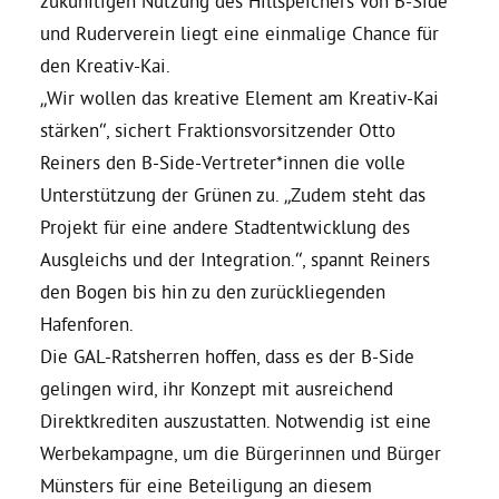
zukünftigen Nutzung des Hillspeichers von B-Side
und Ruderverein liegt eine einmalige Chance für
Bezirksvertretungen
den Kreativ-Kai.
„Wir wollen das kreative Element am Kreativ-Kai
Aktiv werden
stärken“, sichert Fraktionsvorsitzender Otto
Reiners den B-Side-Vertreter*innen die volle
Unterstützung der Grünen zu. „Zudem steht das
Termine
Projekt für eine andere Stadtentwicklung des
Ausgleichs und der Integration.“, spannt Reiners
Arbeitsgruppen
den Bogen bis hin zu den zurückliegenden
Hafenforen.
Mitglied werden
Die GAL-Ratsherren hoffen, dass es der B-Side
gelingen wird, ihr Konzept mit ausreichend
Kommunalpolitik
Direktkrediten auszustatten. Notwendig ist eine
Werbekampagne, um die Bürgerinnen und Bürger
Engagement-Sprechstunde
Münsters für eine Beteiligung an diesem