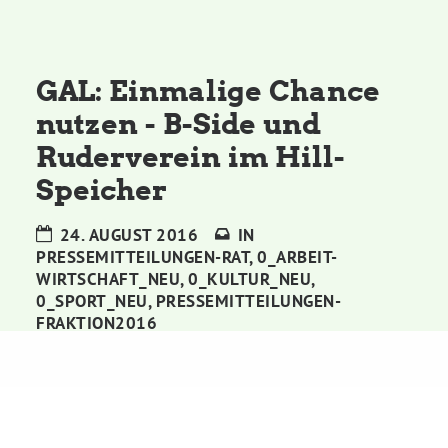
Kommissionen
Satzung
GAL: Einmalige Chance
nutzen - B-Side und
Grünes Zentrum
Ruderverein im Hill-
Speicher
Personen
24. AUGUST 2016
IN
Sylvia Rietenberg, MdB
PRESSEMITTEILUNGEN-RAT
,
0_ARBEIT-
WIRTSCHAFT_NEU
,
0_KULTUR_NEU
,
0_SPORT_NEU
,
PRESSEMITTEILUNGEN-
Dorothea Deppermann, MdL
FRAKTION2016
Josefine Paul, MdL
Robin Korte, MdL