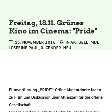
Kommissionen
Satzung
Freitag, 18.11. Grünes
Kino im Cinema: "Pride"
Grünes Zentrum
15. NOVEMBER 2016
IN
AKTUELL
,
MDL
JOSEFINE PAUL
,
0_GENDER_NEU
Personen
Sylvia Rietenberg, MdB
Dorothea Deppermann, MdL
Filmvorführung „PRIDE“: Grüne Abgeordnete laden
Josefine Paul, MdL
zu Film und Diskussion über Allianzen für die offene
Gesellschaft
Robin Korte, MdL