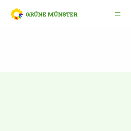
Partei
Kreisvorstand
Kreisgeschäftsstelle
Mitgliederversammlung
Ortsverbände