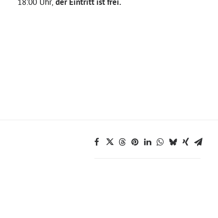
18:00 Uhr,
der Eintritt ist frei.
Grüne Jugend
CampusGrün
Aktuelles
Termine
Kontakt