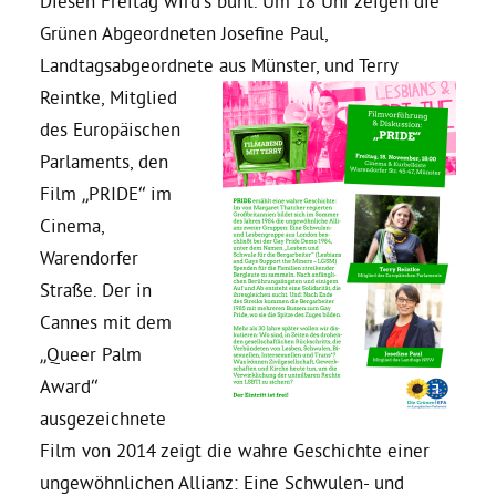
Diesen Freitag wird’s bunt. Um 18 Uhr zeigen die
Grünen Abgeordneten Josefine Paul,
Daniel Freund, MdEP
Landtagsabgeordnete aus Münster, und Terry
Reintke,
Mitglied
Delegierte
des Europäischen
Parlaments, den
Film „PRIDE“ im
Grüne im Rathaus
Cinema,
Warendorfer
Ratsfraktion
Straße. Der in
Cannes mit dem
Ratsmitglieder 2025 – 2030
„Queer Palm
Award“
Ratsanträge
ausgezeichnete
Film von 2014 zeigt die wahre Geschichte einer
Fraktionsgeschäftsstelle
ungewöhnlichen Allianz: Eine Schwulen- und