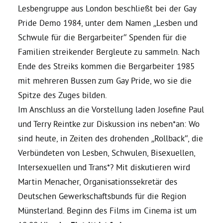
Lesbengruppe aus London beschließt bei der Gay
Pride Demo 1984, unter dem Namen „Lesben und
Bezirksvertretungen
Schwule für die Bergarbeiter“ Spenden für die
Familien streikender Bergleute zu sammeln. Nach
Aktiv werden
Ende des Streiks kommen die Bergarbeiter 1985
mit mehreren Bussen zum Gay Pride, wo sie die
Termine
Spitze des Zuges bilden.
Im Anschluss an die Vorstellung laden Josefine Paul
Arbeitsgruppen
und Terry Reintke zur Diskussion ins neben*an: Wo
sind heute, in Zeiten des drohenden „Rollback“, die
Mitglied werden
Verbündeten von Lesben, Schwulen, Bisexuellen,
Intersexuellen und Trans*? Mit diskutieren wird
Martin Menacher, Organisationssekretär des
Kommunalpolitik
Deutschen Gewerkschaftsbunds für die Region
Münsterland. Beginn des Films im Cinema ist um
Engagement-Sprechstunde