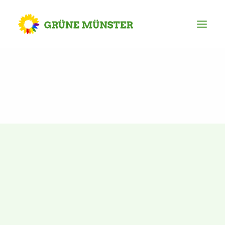
Partei
Kreisvorstand
Kreisgeschäftsstelle
Mitgliederversammlung
Ortsverbände