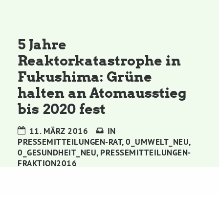
Kommissionen
Satzung
5 Jahre
Reaktorkatastrophe in
Grünes Zentrum
Fukushima: Grüne
halten an Atomausstieg
Personen
bis 2020 fest
Sylvia Rietenberg, MdB
11. MÄRZ 2016
IN
PRESSEMITTEILUNGEN-RAT
,
0_UMWELT_NEU
,
Dorothea Deppermann, MdL
0_GESUNDHEIT_NEU
,
PRESSEMITTEILUNGEN-
FRAKTION2016
Josefine Paul, MdL
Robin Korte, MdL