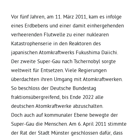
Daniel Freund, MdEP
Vor fünf Jahren, am 11. März 2011, kam es infolge
eines Erdbebens und einer damit einhergehenden
verheerenden Flutwelle zu einer nuklearen
Delegierte
Katastrophenserie in den Reaktoren des
japanischen Atomkraftwerks Fukushima Daiichi.
Grüne im Rathaus
Der zweite Super-Gau nach Tschernobyl sorgte
weltweit für Entsetzen. Viele Regierungen
Ratsfraktion
überdachten ihren Umgang mit Atomkraftwerken.
So beschloss der Deutsche Bundestag
Ratsmitglieder 2025 – 2030
fraktionsübergreifend, bis Ende 2022 alle
deutschen Atomkraftwerke abzuschalten.
Ratsanträge
Doch auch auf kommunaler Ebene bewegte der
Super-Gau die Menschen. Am 6. April 2011 stimmte
der Rat der Stadt Münster geschlossen dafür, dass
Fraktionsgeschäftsstelle