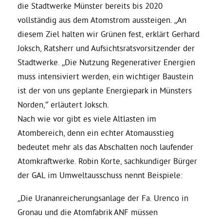
die Stadtwerke Münster bereits bis 2020
vollständig aus dem Atomstrom aussteigen. „An
Bezirksvertretungen
diesem Ziel halten wir Grünen fest, erklärt Gerhard
Joksch, Ratsherr und Aufsichtsratsvorsitzender der
Aktiv werden
Stadtwerke. „Die Nutzung Regenerativer Energien
muss intensiviert werden, ein wichtiger Baustein
Termine
ist der von uns geplante Energiepark in Münsters
Norden,“ erläutert Joksch.
Arbeitsgruppen
Nach wie vor gibt es viele Altlasten im
Atombereich, denn ein echter Atomausstieg
bedeutet mehr als das Abschalten noch laufender
Mitglied werden
Atomkraftwerke. Robin Korte, sachkundiger Bürger
der GAL im Umweltausschuss nennt Beispiele:
Kommunalpolitik
„Die Urananreicherungsanlage der Fa. Urenco in
Engagement-Sprechstunde
Gronau und die Atomfabrik ANF müssen