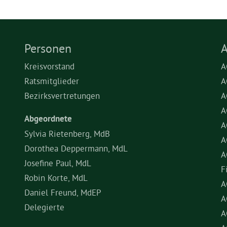
Personen
A
Kreisvorstand
A
Ratsmitglieder
A
Bezirksvertretungen
A
A
Abgeordnete
A
Sylvia Rietenberg, MdB
A
Dorothea Deppermann, MdL
A
Josefine Paul, MdL
F
Robin Korte, MdL
A
Daniel Freund, MdEP
A
Delegierte
A