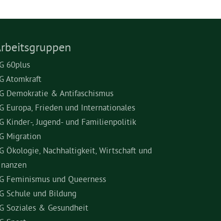
rbeitsgruppen
G 60plus
G Atomkraft
G Demokratie & Antifaschismus
G Europa, Frieden und Internationales
G Kinder-, Jugend- und Familienpolitik
G Migration
G Ökologie, Nachhaltigkeit, Wirtschaft und
inanzen
G Feminismus und Queerness
G Schule und Bildung
G Soziales & Gesundheit