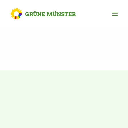
Partei
Kreisvorstand
Kreisgeschäftsstelle
Mitgliederversammlung
Ortsverbände