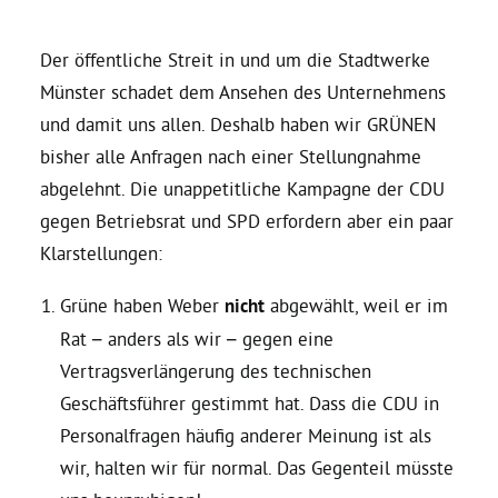
Daniel Freund, MdEP
Der öffentliche Streit in und um die Stadtwerke
Münster schadet dem Ansehen des Unternehmens
und damit uns allen. Deshalb haben wir GRÜNEN
Delegierte
bisher alle Anfragen nach einer Stellungnahme
abgelehnt. Die unappetitliche Kampagne der CDU
Grüne im Rathaus
gegen Betriebsrat und SPD erfordern aber ein paar
Klarstellungen:
Ratsfraktion
Grüne haben Weber
nicht
abgewählt, weil er im
Ratsmitglieder 2025 – 2030
Rat – anders als wir – gegen eine
Vertragsverlängerung des technischen
Geschäftsführer gestimmt hat. Dass die CDU in
Ratsanträge
Personalfragen häufig anderer Meinung ist als
wir, halten wir für normal. Das Gegenteil müsste
Fraktionsgeschäftsstelle