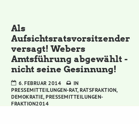
Kommissionen
Satzung
Als
Aufsichtsratsvorsitzender
Grünes Zentrum
versagt! Webers
Amtsführung abgewählt -
Personen
nicht seine Gesinnung!
Sylvia Rietenberg, MdB
6. FEBRUAR 2014
IN
PRESSEMITTEILUNGEN-RAT
,
RATSFRAKTION
,
Dorothea Deppermann, MdL
DEMOKRATIE
,
PRESSEMITTEILUNGEN-
FRAKTION2014
Josefine Paul, MdL
Robin Korte, MdL