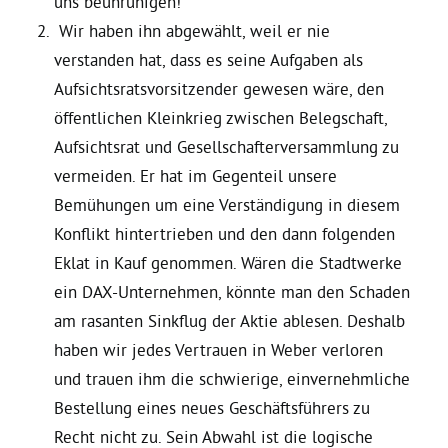
uns beunruhigen!
Wir haben ihn abgewählt, weil er nie
Bezirksvertretungen
verstanden hat, dass es seine Aufgaben als
Aufsichtsratsvorsitzender gewesen wäre, den
Aktiv werden
öffentlichen Kleinkrieg zwischen Belegschaft,
Aufsichtsrat und Gesellschafterversammlung zu
vermeiden. Er hat im Gegenteil unsere
Termine
Bemühungen um eine Verständigung in diesem
Konflikt hintertrieben und den dann folgenden
Arbeitsgruppen
Eklat in Kauf genommen. Wären die Stadtwerke
ein DAX-Unternehmen, könnte man den Schaden
Mitglied werden
am rasanten Sinkflug der Aktie ablesen. Deshalb
haben wir jedes Vertrauen in Weber verloren
Kommunalpolitik
und trauen ihm die schwierige, einvernehmliche
Bestellung eines neues Geschäftsführers zu
Engagement-Sprechstunde
Recht nicht zu. Sein Abwahl ist die logische