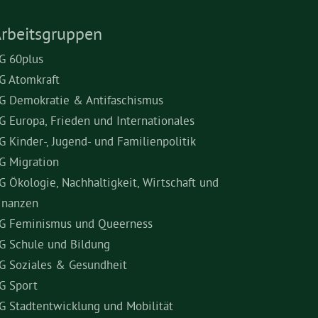
rbeitsgruppen
G 60plus
G Atomkraft
G Demokratie & Antifaschismus
G Europa, Frieden und Internationales
G Kinder-, Jugend- und Familienpolitik
G Migration
G Ökologie, Nachhaltigkeit, Wirtschaft und
inanzen
G Feminismus und Queerness
G Schule und Bildung
G Soziales & Gesundheit
G Sport
G Stadtentwicklung und Mobilität