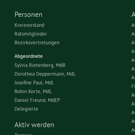
Personen
A
Kreisvorstand
A
Ratsmitglieder
A
Bezirksvertretungen
A
A
Abgeordnete
A
Sylvia Rietenberg, MdB
A
Dorothea Deppermann, MdL
A
Josefine Paul, MdL
F
Robin Korte, MdL
A
Daniel Freund, MdEP
A
Delegierte
A
A
Aktiv werden
A