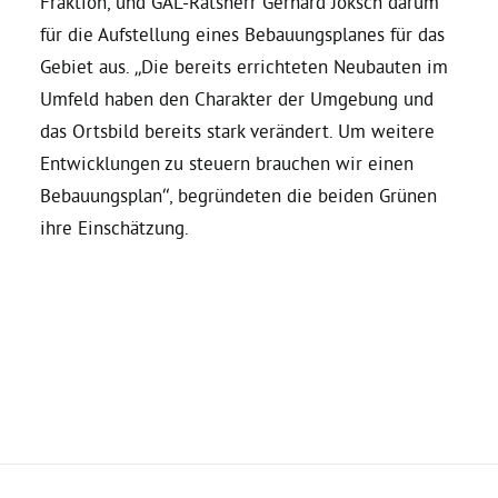
Fraktion, und GAL-Ratsherr Gerhard Joksch darum
für die Aufstellung eines Bebauungsplanes für das
Bezirksvertretungen
Gebiet aus. „Die bereits errichteten Neubauten im
Umfeld haben den Charakter der Umgebung und
Aktiv werden
das Ortsbild bereits stark verändert. Um weitere
Entwicklungen zu steuern brauchen wir einen
Bebauungsplan“, begründeten die beiden Grünen
Termine
ihre Einschätzung.
Arbeitsgruppen
Mitglied werden
Kommunalpolitik
Engagement-Sprechstunde