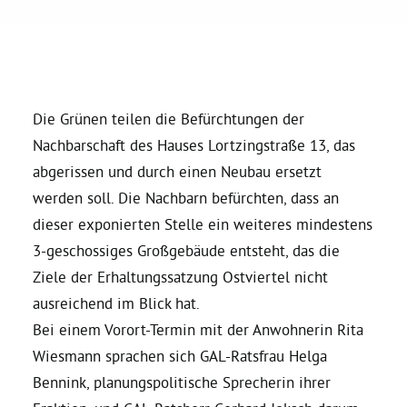
Daniel Freund, MdEP
Delegierte
Die Grünen teilen die Befürchtungen der
Nachbarschaft des Hauses Lortzingstraße 13, das
Grüne im Rathaus
abgerissen und durch einen Neubau ersetzt
werden soll. Die Nachbarn befürchten, dass an
Ratsfraktion
dieser exponierten Stelle ein weiteres mindestens
3-geschossiges Großgebäude entsteht, das die
Ratsmitglieder 2025 – 2030
Ziele der Erhaltungssatzung Ostviertel nicht
ausreichend im Blick hat.
Bei einem Vorort-Termin mit der Anwohnerin Rita
Ratsanträge
Wiesmann sprachen sich GAL-Ratsfrau Helga
Bennink, planungspolitische Sprecherin ihrer
Fraktionsgeschäftsstelle