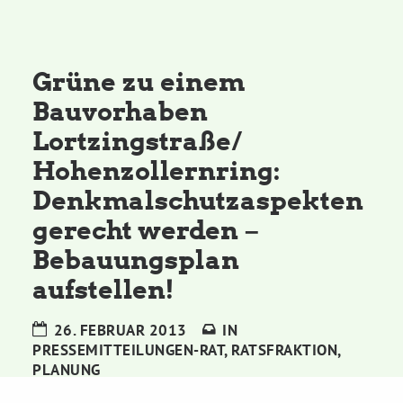
Kommissionen
Satzung
Grüne zu einem
Bauvorhaben
Grünes Zentrum
Lortzingstraße/
Hohenzollernring:
Personen
Denkmalschutzaspekten
Sylvia Rietenberg, MdB
gerecht werden –
Bebauungsplan
Dorothea Deppermann, MdL
aufstellen!
26. FEBRUAR 2013
IN
Josefine Paul, MdL
PRESSEMITTEILUNGEN-RAT
,
RATSFRAKTION
,
PLANUNG
Robin Korte, MdL