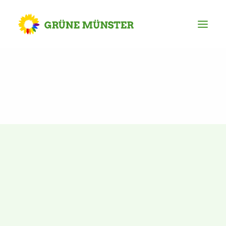
Partei
Kreisvorstand
Kreisgeschäftsstelle
Mitgliederversammlung
Ortsverbände