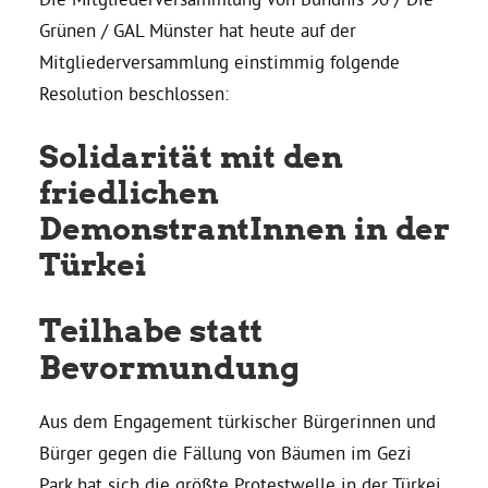
Grünen / GAL Münster hat heute auf der
Daniel Freund, MdEP
Mitgliederversammlung einstimmig folgende
Resolution beschlossen:
Delegierte
Solidarität mit den
friedlichen
Grüne im Rathaus
DemonstrantInnen in der
Türkei
Ratsfraktion
Teilhabe statt
Ratsmitglieder 2025 – 2030
Bevormundung
Ratsanträge
Aus dem Engagement türkischer Bürgerinnen und
Bürger gegen die Fällung von Bäumen im Gezi
Fraktionsgeschäftsstelle
Park hat sich die größte Protestwelle in der Türkei