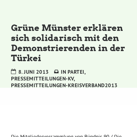
Kommissionen
Satzung
Grüne Münster erklären
sich solidarisch mit den
Grünes Zentrum
Demonstrierenden in der
Türkei
Personen
8. JUNI 2013
IN
PARTEI
,
Sylvia Rietenberg, MdB
PRESSEMITTEILUNGEN-KV
,
PRESSEMITTEILUNGEN-KREISVERBAND2013
Dorothea Deppermann, MdL
Josefine Paul, MdL
Robin Korte, MdL
Die Mitgliederversammlung von Bündnis 90 / Die