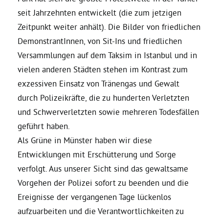
seit Jahrzehnten entwickelt (die zum jetzigen
Bezirksvertretungen
Zeitpunkt weiter anhält). Die Bilder von friedlichen
DemonstrantInnen, von Sit-Ins und friedlichen
Aktiv werden
Versammlungen auf dem Taksim in Istanbul und in
vielen anderen Städten stehen im Kontrast zum
exzessiven Einsatz von Tränengas und Gewalt
Termine
durch Polizeikräfte, die zu hunderten Verletzten
und Schwerverletzten sowie mehreren Todesfällen
Arbeitsgruppen
geführt haben.
Als Grüne in Münster haben wir diese
Mitglied werden
Entwicklungen mit Erschütterung und Sorge
verfolgt. Aus unserer Sicht sind das gewaltsame
Kommunalpolitik
Vorgehen der Polizei sofort zu beenden und die
Ereignisse der vergangenen Tage lückenlos
aufzuarbeiten und die Verantwortlichkeiten zu
Engagement-Sprechstunde