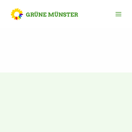
Partei
Kreisvorstand
Kreisgeschäftsstelle
Mitgliederversammlung
Ortsverbände