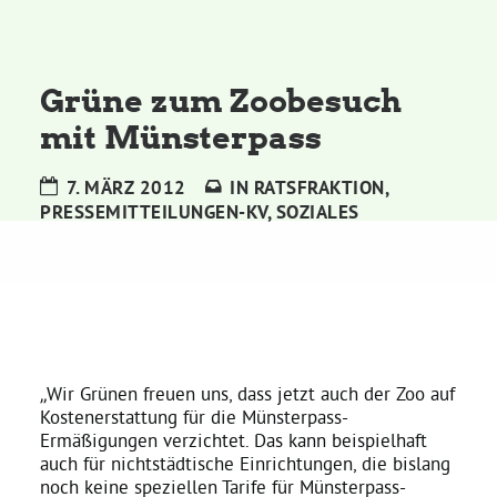
Kommissionen
Satzung
Grüne zum Zoobesuch
mit Münsterpass
Grünes Zentrum
7. MÄRZ 2012
IN
RATSFRAKTION
,
PRESSEMITTEILUNGEN-KV
,
SOZIALES
Personen
Sylvia Rietenberg, MdB
Dorothea Deppermann, MdL
„Wir Grünen freuen uns, dass jetzt auch der Zoo auf
Josefine Paul, MdL
Kostenerstattung für die Münsterpass-
Ermäßigungen verzichtet. Das kann beispielhaft
auch für nichtstädtische Einrichtungen, die bislang
Robin Korte, MdL
noch keine speziellen Tarife für Münsterpass-