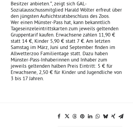
Besitzer anbieten.”, zeigt sich GAL-
Sozialausschussmitglied Harald Wölter erfreut über
Daniel Freund, MdEP
den jüngsten Aufsichtsratsbeschluss des Zoos.
Wer einen Münster-Pass hat, kann bekanntlich
Tageseinzeleintrittskarten zum jeweils geltenden
Delegierte
Gruppentarif kaufen. Erwachsene zahlen 11,90 €
statt 14 €, Kinder 5,90 € statt 7 €. Am letzten
Samstag im März, Juni und September finden im
Grüne im Rathaus
Allwetterzoo Familientage statt. Dazu haben
Münster-Pass-Inhaberinnen und Inhaber zum
jeweils geltenden halben Preis Eintritt: 5 € für
Ratsfraktion
Erwachsene, 2,50 € für Kinder und Jugendliche von
3 bis 17 Jahren.
Ratsmitglieder 2025 – 2030
Ratsanträge
Fraktionsgeschäftsstelle