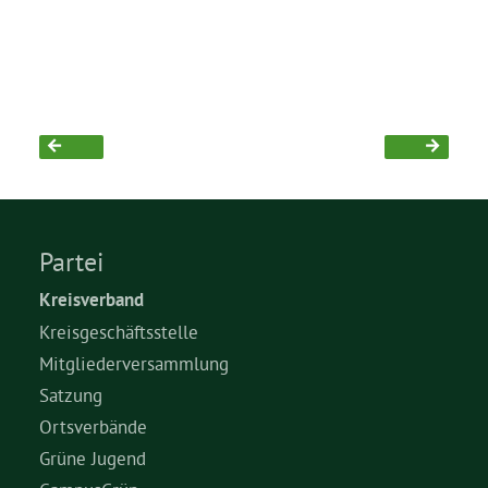
Bezirksvertretungen
Aktiv werden
Termine
Partei
Arbeitsgruppen
Kreisverband
Kreisgeschäftsstelle
Mitglied werden
Mitgliederversammlung
Satzung
Kommunalpolitik
Ortsverbände
Grüne Jugend
Engagement-Sprechstunde