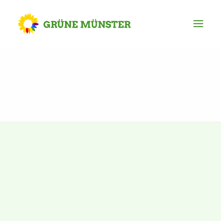
Partei
Kreisvorstand
Kreisgeschäftsstelle
Mitgliederversammlung
Ortsverbände