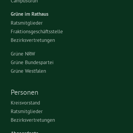
CampusGrün
Grüne im Rathaus
Grüne Jugend
Ratsmitglieder
Fraktionsgeschäftsstelle
CampusGrün
Bezirksvertretungen
Grüne NRW
Grüne Bundespartei
Aktuelles
Grüne Westfalen
Termine
Personen
Kreisvorstand
Ratsmitglieder
Kontakt
Bezirksvertretungen