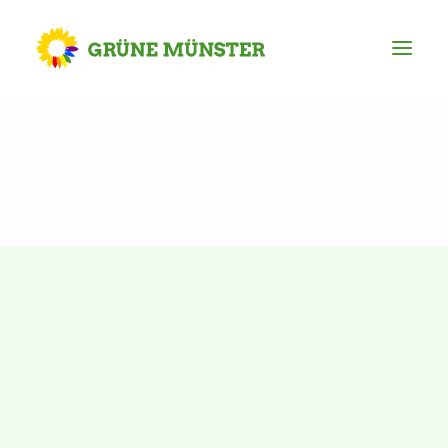
Partei
Kreisvorstand
Kreisgeschäftsstelle
Mitgliederversammlung
Ortsverbände