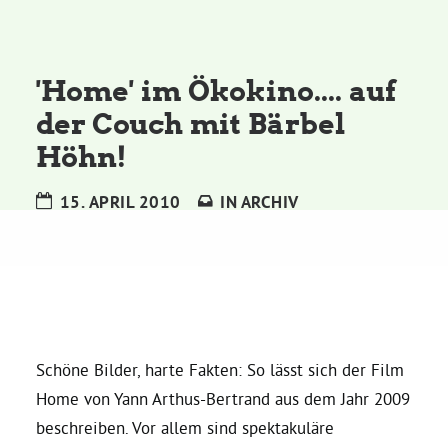
Kommissionen
Satzung
'Home' im Ökokino.... auf
der Couch mit Bärbel
Grünes Zentrum
Höhn!
Personen
15. APRIL 2010
IN
ARCHIV
Sylvia Rietenberg, MdB
Dorothea Deppermann, MdL
Josefine Paul, MdL
Schöne Bilder, harte Fakten: So lässt sich der Film
Home von Yann Arthus-Bertrand aus dem Jahr 2009
beschreiben. Vor allem sind spektakuläre
Robin Korte, MdL