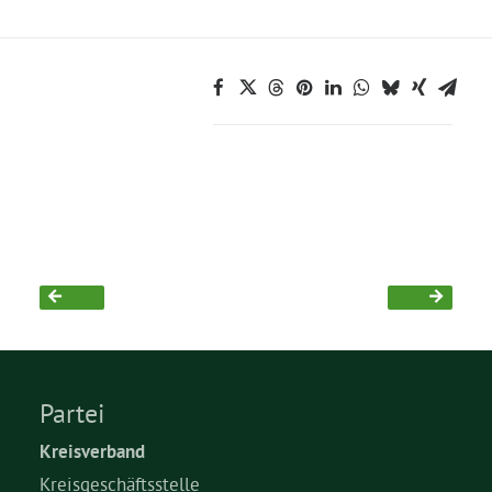
Bezirksvertretungen
Aktiv werden
Termine
Arbeitsgruppen
Mitglied werden
Kommunalpolitik
Partei
Kreisverband
Engagement-Sprechstunde
Kreisgeschäftsstelle