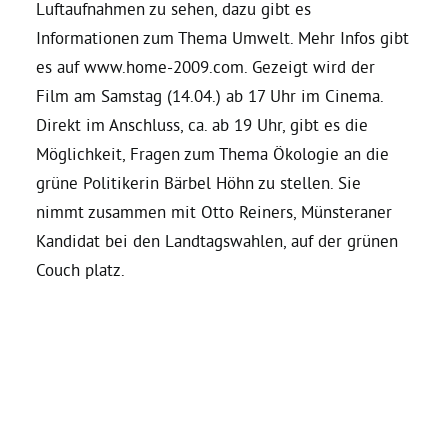
Luftaufnahmen zu sehen, dazu gibt es
Informationen zum Thema Umwelt. Mehr Infos gibt
Daniel Freund, MdEP
es auf www.home-2009.com. Gezeigt wird der
Film am Samstag (14.04.) ab 17 Uhr im Cinema.
Delegierte
Direkt im Anschluss, ca. ab 19 Uhr, gibt es die
Möglichkeit, Fragen zum Thema Ökologie an die
Grüne im Rathaus
grüne Politikerin Bärbel Höhn zu stellen. Sie
nimmt zusammen mit Otto Reiners, Münsteraner
Ratsfraktion
Kandidat bei den Landtagswahlen, auf der grünen
Couch platz.
Ratsmitglieder 2025 – 2030
Ratsanträge
Fraktionsgeschäftsstelle