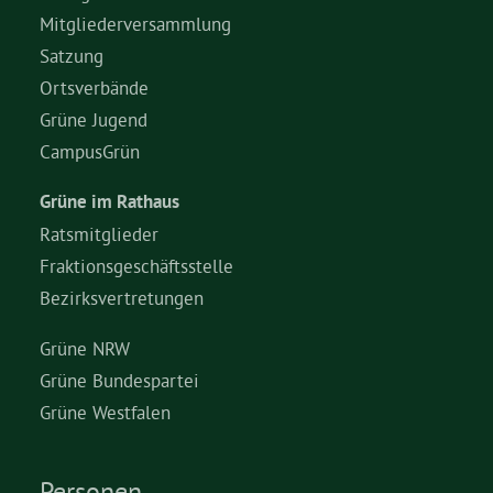
Mitgliederversammlung
Grüne Jugend
Satzung
Ortsverbände
Grüne Jugend
CampusGrün
CampusGrün
Grüne im Rathaus
Aktuelles
Ratsmitglieder
Fraktionsgeschäftsstelle
Bezirksvertretungen
Termine
Grüne NRW
Grüne Bundespartei
Grüne Westfalen
Kontakt
Personen