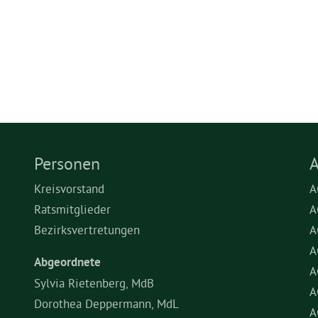
Personen
A
Kreisvorstand
A
Ratsmitglieder
A
Bezirksvertretungen
A
A
Abgeordnete
A
Sylvia Rietenberg, MdB
A
Dorothea Deppermann, MdL
A