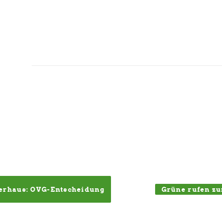
Grüne rufen zu
rhaus: OVG-Entscheidung 