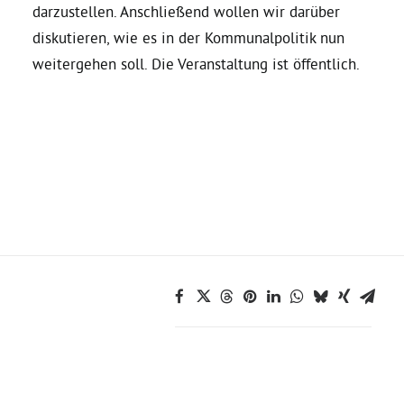
darzustellen. Anschließend wollen wir darüber
diskutieren, wie es in der Kommunalpolitik nun
Daniel Freund, MdEP
weitergehen soll. Die Veranstaltung ist
öffentlich.
Delegierte
Grüne im Rathaus
Ratsfraktion
Ratsmitglieder 2025 – 2030
Ratsanträge
Fraktionsgeschäftsstelle