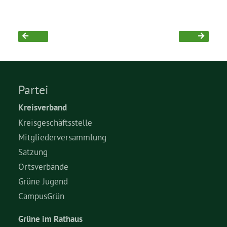
Bezirksvertretungen
Aktiv werden
Partei
Termine
Kreisverband
Arbeitsgruppen
Kreisgeschäftsstelle
Mitgliederversammlung
Satzung
Mitglied werden
Ortsverbände
Grüne Jugend
Kommunalpolitik
CampusGrün
Grüne im Rathaus
Engagement-Sprechstunde