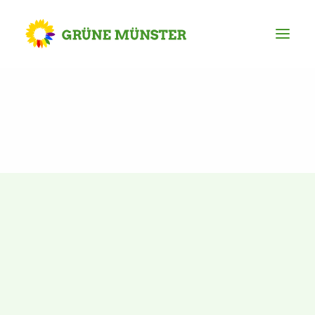
Partei
Kreisvorstand
Kreisgeschäftsstelle
Mitgliederversammlung
Ortsverbände