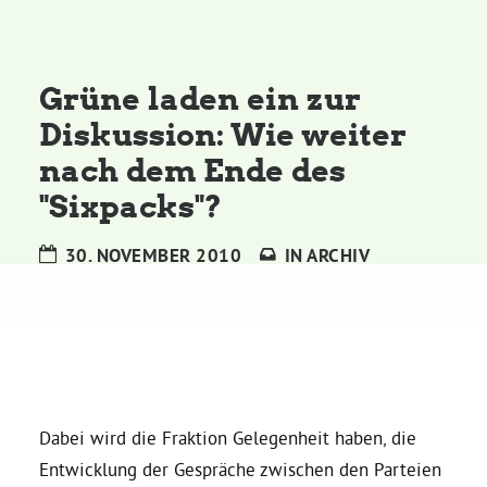
Kommissionen
Satzung
Grüne laden ein zur
Diskussion: Wie weiter
Grünes Zentrum
nach dem Ende des
"Sixpacks"?
Personen
30. NOVEMBER 2010
IN
ARCHIV
Sylvia Rietenberg, MdB
Dorothea Deppermann, MdL
Josefine Paul, MdL
Dabei wird die Fraktion Gelegenheit haben, die
Entwicklung der Gespräche zwischen den Parteien
Robin Korte, MdL