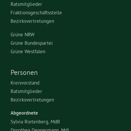
Ratsmitglieder
Fraktionsgeschäftsstelle
Grüne Jugend
Bezirksvertretungen
CampusGrün
Grüne NRW
Grüne Bundespartei
Grüne Westfalen
Aktuelles
Personen
Kreisvorstand
Termine
Ratsmitglieder
Bezirksvertretungen
Kontakt
Abgeordnete
Sylvia Rietenberg, MdB
Dorothea Deppermann, MdL