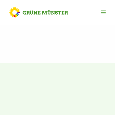
Partei
Kreisvorstand
Kreisgeschäftsstelle
Mitgliederversammlung
Ortsverbände