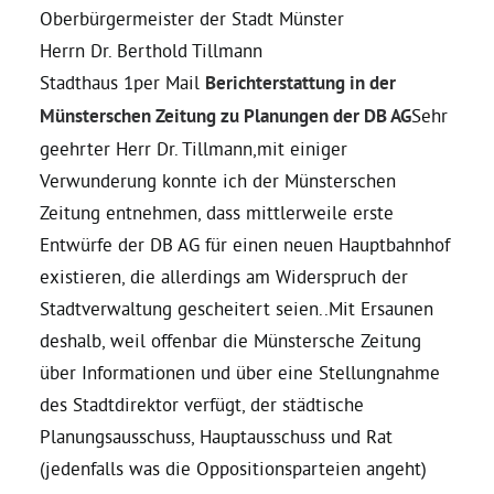
Oberbürgermeister der Stadt Münster
Herrn Dr. Berthold Tillmann
Daniel Freund, MdEP
Stadthaus 1per Mail
Berichterstattung in der
Münsterschen Zeitung zu Planungen der DB AG
Sehr
Delegierte
geehrter Herr Dr. Tillmann,mit einiger
Verwunderung konnte ich der Münsterschen
Grüne im Rathaus
Zeitung entnehmen, dass mittlerweile erste
Entwürfe der DB AG für einen neuen Hauptbahnhof
Ratsfraktion
existieren, die allerdings am Widerspruch der
Stadtverwaltung gescheitert seien..Mit Ersaunen
Ratsmitglieder 2025 – 2030
deshalb, weil offenbar die Münstersche Zeitung
über Informationen und über eine Stellungnahme
des Stadtdirektor verfügt, der städtische
Ratsanträge
Planungsausschuss, Hauptausschuss und Rat
(jedenfalls was die Oppositionsparteien angeht)
Fraktionsgeschäftsstelle