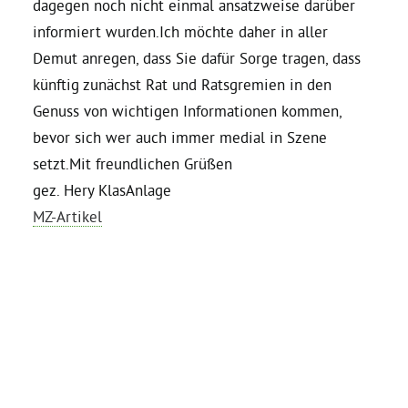
dagegen noch nicht einmal ansatzweise darüber
informiert wurden.Ich möchte daher in aller
Bezirksvertretungen
Demut anregen, dass Sie dafür Sorge tragen, dass
künftig zunächst Rat und Ratsgremien in den
Aktiv werden
Genuss von wichtigen Informationen kommen,
bevor sich wer auch immer medial in Szene
Termine
setzt.Mit freundlichen Grüßen
gez. Hery KlasAnlage
MZ-Artikel
Arbeitsgruppen
Mitglied werden
Kommunalpolitik
Engagement-Sprechstunde