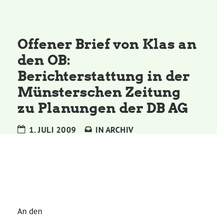
Kommissionen
Satzung
Offener Brief von Klas an
den OB:
Grünes Zentrum
Berichterstattung in der
Münsterschen Zeitung
Personen
zu Planungen der DB AG
Sylvia Rietenberg, MdB
1. JULI 2009
IN
ARCHIV
Dorothea Deppermann, MdL
Josefine Paul, MdL
Robin Korte, MdL
An den