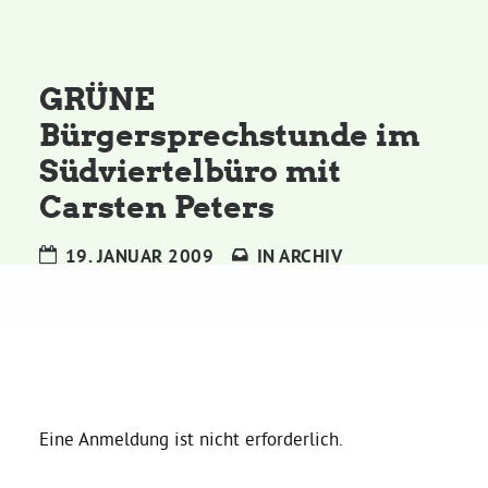
Kommissionen
Satzung
GRÜNE
Bürgersprechstunde im
Grünes Zentrum
Südviertelbüro mit
Carsten Peters
Personen
19. JANUAR 2009
IN
ARCHIV
Sylvia Rietenberg, MdB
Dorothea Deppermann, MdL
Josefine Paul, MdL
Eine Anmeldung ist nicht erforderlich.
Robin Korte, MdL