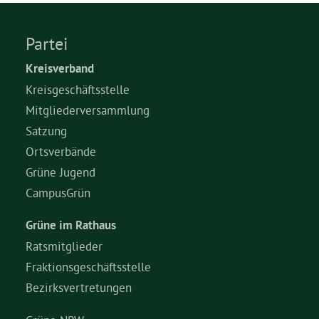
Bezirksvertretungen
Partei
Kreisverband
Aktiv werden
Kreisgeschäftsstelle
Mitgliederversammlung
Termine
Satzung
Ortsverbände
Arbeitsgruppen
Grüne Jugend
CampusGrün
Mitglied werden
Grüne im Rathaus
Ratsmitglieder
Kommunalpolitik
Fraktionsgeschäftsstelle
Bezirksvertretungen
Engagement-Sprechstunde