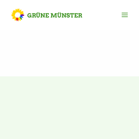
Partei
Kreisvorstand
Kreisgeschäftsstelle
Mitgliederversammlung
Ortsverbände