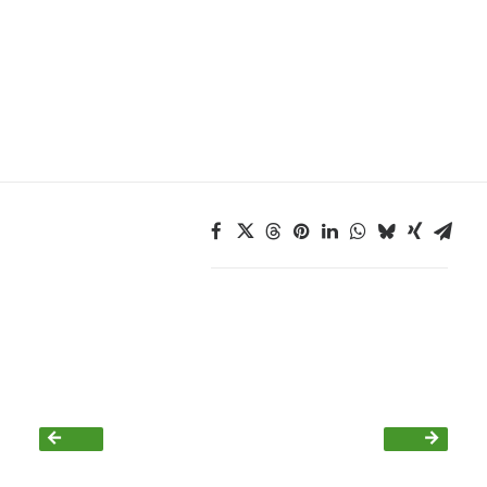
Daniel Freund, MdEP
Delegierte
Grüne im Rathaus
Ratsfraktion
Ratsmitglieder 2025 – 2030
Ratsanträge
Fraktionsgeschäftsstelle