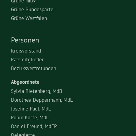
Grüne NRW
Grüne Bundespartei
Grüne Jugend
Grüne Westfalen
CampusGrün
Personen
Kreisvorstand
Ratsmitglieder
Aktuelles
Bezirksvertretungen
Abgeordnete
Termine
Sylvia Rietenberg, MdB
Dorothea Deppermann, MdL
Josefine Paul, MdL
Kontakt
Robin Korte, MdL
Daniel Freund, MdEP
Delegierte