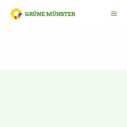
Partei
Kreisvorstand
Kreisgeschäftsstelle
Mitgliederversammlung
Ortsverbände