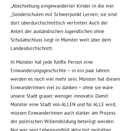
„Abschiebung eingewanderter Kinder in die vier
„Sonderschulen mit Schwerpunkt Lernen; sie sind
Grüne Jugend
dort überdurchschnittlich vertreten. Auch der
Anteil der ausländischen Jugendlichen ohne
CampusGrün
Schulabschluss liegt in Münster weit über dem
Landesdurchschnitt.
In Münster hat jede fünfte Person eine
Aktuelles
Einwanderungsgeschichte – in ein paar Jahren
werden es noch viel mehr sein. Münster hat diesen
Termine
EinwanderInnen viel zu danken – ohne sie wäre
unsere Stadt grauer, weniger innovativ. Damit
Münster eine Stadt von ALLEN und für ALLE wird,
Kontakt
müssen EinwanderInnen auch stärker am Prozess
der politischen Willensbildung beteiligt werden.
Nur wer sein Lebensumfeld aktiv mit gestalten