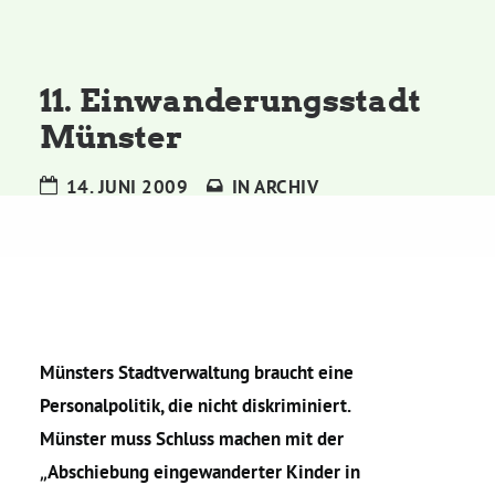
Kommissionen
Satzung
11. Einwanderungsstadt
Münster
Grünes Zentrum
14. JUNI 2009
IN
ARCHIV
Personen
Sylvia Rietenberg, MdB
Dorothea Deppermann, MdL
Münsters Stadtverwaltung braucht eine
Personalpolitik, die nicht diskriminiert.
Josefine Paul, MdL
Münster muss Schluss machen mit der
„Abschiebung eingewanderter Kinder in
Robin Korte, MdL