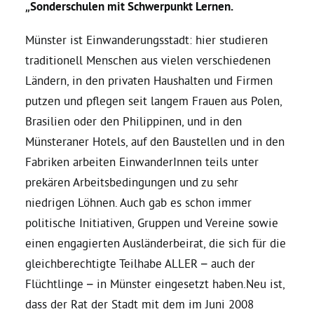
„Sonderschulen mit Schwerpunkt Lernen.
Daniel Freund, MdEP
Münster ist Einwanderungsstadt: hier studieren
traditionell Menschen aus vielen verschiedenen
Delegierte
Ländern, in den privaten Haushalten und Firmen
putzen und pflegen seit langem Frauen aus Polen,
Brasilien oder den Philippinen, und in den
Grüne im Rathaus
Münsteraner Hotels, auf den Baustellen und in den
Fabriken arbeiten EinwanderInnen teils unter
Ratsfraktion
prekären Arbeitsbedingungen und zu sehr
niedrigen Löhnen. Auch gab es schon immer
Ratsmitglieder 2025 – 2030
politische Initiativen, Gruppen und Vereine sowie
einen engagierten Ausländerbeirat, die sich für die
Ratsanträge
gleichberechtigte Teilhabe ALLER – auch der
Flüchtlinge – in Münster eingesetzt haben.Neu ist,
Fraktionsgeschäftsstelle
dass der Rat der Stadt mit dem im Juni 2008