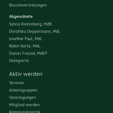
Bezirksvertretungen
Bezirksvertretungen
Abgeordnete
Sylvia Rietenberg, MdB
Aktiv werden
Dorothea Deppermann, MdL
Josefine Paul, MdL
Termine
Robin Korte, MdL
Daniel Freund, MdEP
Delegierte
Arbeitsgruppen
Aktiv werden
Mitglied werden
Termine
Arbeitsgruppen
Kommunalpolitik
Vereinigungen
Mitglied werden
Engagement-Sprechstunde
Kommunalpolitik