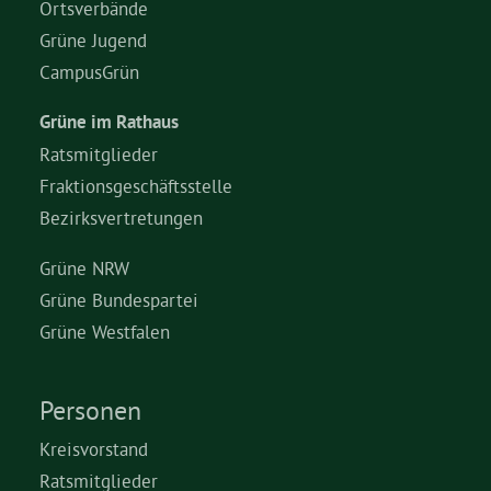
Ortsverbände
Grüne Jugend
Daniel Freund, MdEP
CampusGrün
Grüne im Rathaus
Delegierte
Ratsmitglieder
Fraktionsgeschäftsstelle
Grüne im Rathaus
Bezirksvertretungen
Ratsfraktion
Grüne NRW
Grüne Bundespartei
Grüne Westfalen
Ratsmitglieder 2025 – 2030
Ratsanträge
Personen
Kreisvorstand
Fraktionsgeschäftsstelle
Ratsmitglieder