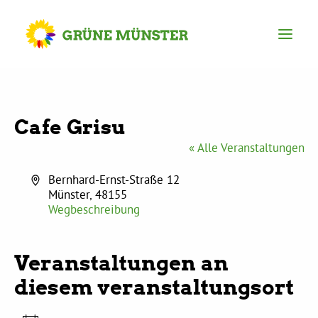
Partei
Cafe Grisu
Kreisvorstand
« Alle Veranstaltungen
Adresse
Bernhard-Ernst-Straße 12
Kreisgeschäftsstelle
Münster
,
48155
Wegbeschreibung
Mitgliederversammlung
Veranstaltungen an
Ortsverbände
diesem veranstaltungsort