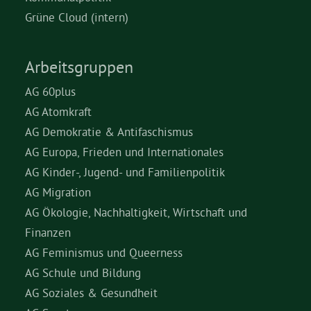
Grüne Cloud (intern)
Grüne Jugend
Arbeitsgruppen
CampusGrün
AG 60plus
AG Atomkraft
AG Demokratie & Antifaschismus
Aktuelles
AG Europa, Frieden und Internationales
AG Kinder-, Jugend- und Familienpolitik
AG Migration
Termine
AG Ökologie, Nachhaltigkeit, Wirtschaft und
Finanzen
AG Feminismus und Queerness
Kontakt
AG Schule und Bildung
AG Soziales & Gesundheit