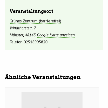
Veranstaltungsort
Daniel Freund, MdEP
Grünes Zentrum (barrierefrei)
Delegierte
Windthorststr. 7
Münster
,
48143
Google Karte anzeigen
Telefon
02518995820
Grüne im Rathaus
Ratsfraktion
Ratsmitglieder 2025 – 2030
Ähnliche Veranstaltungen
Ratsanträge
Fraktionsgeschäftsstelle