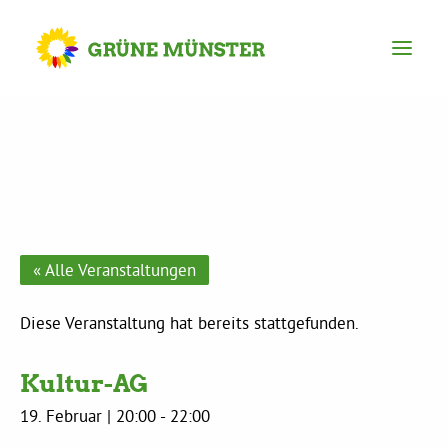
Partei
Kreisvorstand
Kreisgeschäftsstelle
« Alle Veranstaltungen
Mitgliederversammlung
Diese Veranstaltung hat bereits stattgefunden.
Kultur-AG
Ortsverbände
19. Februar | 20:00
-
22:00