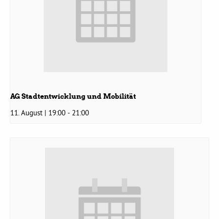
Grüne Jugend
CampusGrün
AG Stadtentwicklung und Mobilität
Aktuelles
11. August | 19:00
-
21:00
Termine
Kontakt