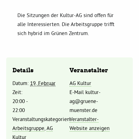
Kommissionen
Die Sitzungen der Kultur-AG sind offen für
Satzung
alle Interessierten. Die Arbeitsgruppe trifft
sich hybrid im Grünen Zentrum.
Grünes Zentrum
Personen
Details
Veranstalter
Sylvia Rietenberg, MdB
Datum:
19. Februar
AG Kultur
Zeit:
E-Mail
kultur-
Dorothea Deppermann, MdL
20:00 -
ag@gruene-
22:00
muenster.de
Josefine Paul, MdL
Veranstaltungskategorien:
Veranstalter-
Arbeitsgruppe
,
AG
Website anzeigen
Robin Korte, MdL
Kultur