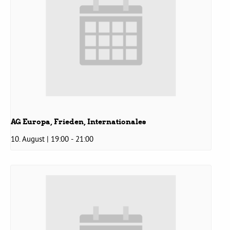
Bezirksvertretungen
Aktiv werden
Termine
AG Europa, Frieden, Internationales
Arbeitsgruppen
10. August | 19:00
-
21:00
Mitglied werden
Kommunalpolitik
Engagement-Sprechstunde