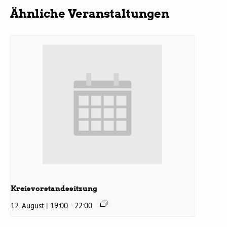
Ähnliche Veranstaltungen
Bezirksvertretungen
Aktiv werden
Termine
Arbeitsgruppen
Mitglied werden
Kommunalpolitik
Kreisvorstandssitzung
12. August | 19:00
-
22:00
Engagement-Sprechstunde