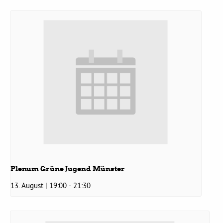
Bezirksvertretungen
Aktiv werden
Termine
Arbeitsgruppen
Mitglied werden
Plenum Grüne Jugend Münster
Kommunalpolitik
13. August | 19:00
-
21:30
Engagement-Sprechstunde