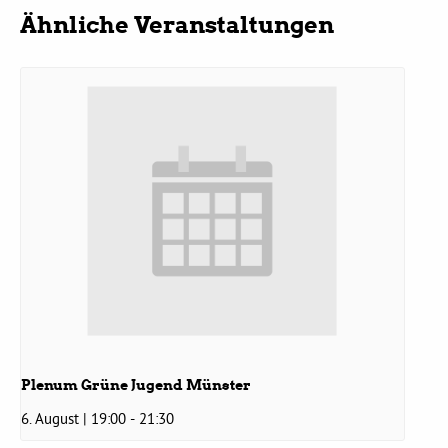
Ähnliche Veranstaltungen
Daniel Freund, MdEP
Delegierte
Grüne im Rathaus
Ratsfraktion
Ratsmitglieder 2025 – 2030
Ratsanträge
Plenum Grüne Jugend Münster
6. August | 19:00
-
21:30
Fraktionsgeschäftsstelle