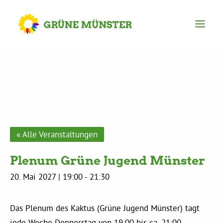
Partei
Kreisvorstand
Kreisgeschäftsstelle
« Alle Veranstaltungen
Plenum Grüne Jugend Münster
Mitgliederversammlung
20. Mai 2027 | 19:00
-
21:30
Ortsverbände
Das Plenum des Kaktus (Grüne Jugend Münster) tagt
jede Woche Donnerstag von 19:00 bis ca. 21:00