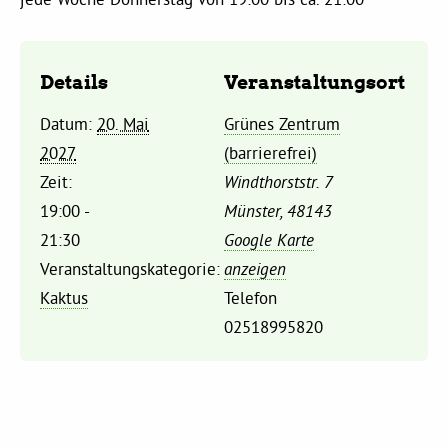
Kommissionen
Satzung
Details
Veranstaltungsort
Datum:
20. Mai
Grünes Zentrum
Grünes Zentrum
2027
(barrierefrei)
Zeit:
Windthorststr. 7
Personen
19:00 -
Münster
,
48143
21:30
Google Karte
Sylvia Rietenberg, MdB
Veranstaltungskategorie:
anzeigen
Kaktus
Telefon
Dorothea Deppermann, MdL
02518995820
Josefine Paul, MdL
Robin Korte, MdL