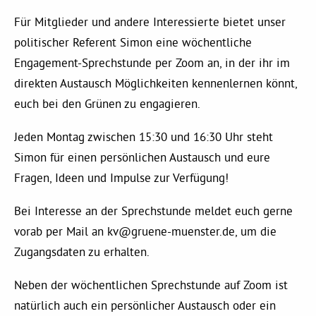
Kommissionen
Für Mitglieder und andere Interessierte bietet unser
politischer Referent Simon eine wöchentliche
Satzung
Engagement-Sprechstunde per Zoom an, in der ihr im
direkten Austausch Möglichkeiten kennenlernen könnt,
Grünes Zentrum
euch bei den Grünen zu engagieren.
Jeden Montag zwischen 15:30 und 16:30 Uhr steht
Personen
Simon für einen persönlichen Austausch und eure
Sylvia Rietenberg, MdB
Fragen, Ideen und Impulse zur Verfügung!
Bei Interesse an der Sprechstunde meldet euch gerne
Dorothea Deppermann, MdL
vorab per Mail an
kv@gruene-muenster.de
, um die
Zugangsdaten zu erhalten.
Josefine Paul, MdL
Neben der wöchentlichen Sprechstunde auf Zoom ist
natürlich auch ein persönlicher Austausch oder ein
Robin Korte, MdL