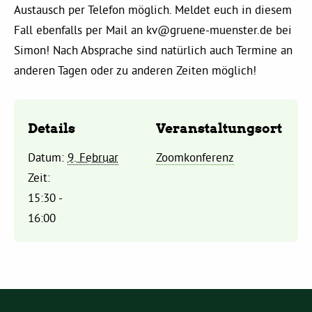
Austausch per Telefon möglich. Meldet euch in diesem
Fall ebenfalls per Mail an
kv@gruene-muenster.de
bei
Daniel Freund, MdEP
Simon! Nach Absprache sind natürlich auch Termine an
anderen Tagen oder zu anderen Zeiten möglich!
Delegierte
Grüne im Rathaus
Details
Veranstaltungsort
Datum:
9. Februar
Zoomkonferenz
Ratsfraktion
Zeit:
15:30 -
Ratsmitglieder 2025 – 2030
16:00
Ratsanträge
Fraktionsgeschäftsstelle