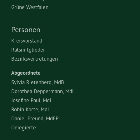
Grüne Westfalen
Grüne Jugend
Personen
CampusGrün
Kreisvorstand
Ratsmitglieder
Bezirksvertretungen
Aktuelles
Abgeordnete
Sylvia Rietenberg, MdB
Dorothea Deppermann, MdL
Termine
Josefine Paul, MdL
Robin Korte, MdL
Kontakt
Daniel Freund, MdEP
Delegierte