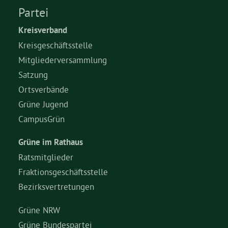
Partei
Bezirksvertretungen
Kreisverband
Kreisgeschäftsstelle
Aktiv werden
Mitgliederversammlung
Satzung
Ortsverbände
Termine
Grüne Jugend
CampusGrün
Arbeitsgruppen
Grüne im Rathaus
Mitglied werden
Ratsmitglieder
Fraktionsgeschäftsstelle
Bezirksvertretungen
Kommunalpolitik
Grüne NRW
Engagement-Sprechstunde
Grüne Bundespartei