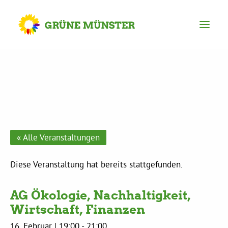
Partei
Kreisvorstand
Kreisgeschäftsstelle
« Alle Veranstaltungen
Mitgliederversammlung
Diese Veranstaltung hat bereits stattgefunden.
AG Ökologie, Nachhaltigkeit,
Ortsverbände
Wirtschaft, Finanzen
16. Februar | 19:00
-
21:00