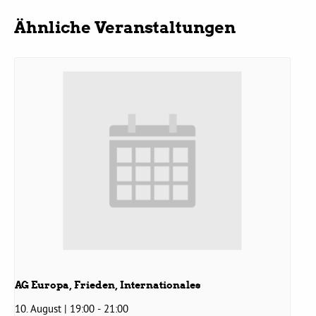
Ähnliche Veranstaltungen
Daniel Freund, MdEP
Delegierte
Grüne im Rathaus
Ratsfraktion
Ratsmitglieder 2025 – 2030
Ratsanträge
AG Europa, Frieden, Internationales
Fraktionsgeschäftsstelle
10. August | 19:00
-
21:00