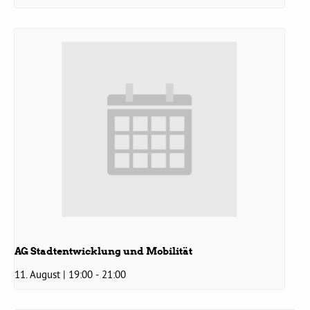
Bezirksvertretungen
Aktiv werden
Termine
Arbeitsgruppen
Mitglied werden
AG Stadtentwicklung und Mobilität
Kommunalpolitik
11. August | 19:00
-
21:00
Engagement-Sprechstunde