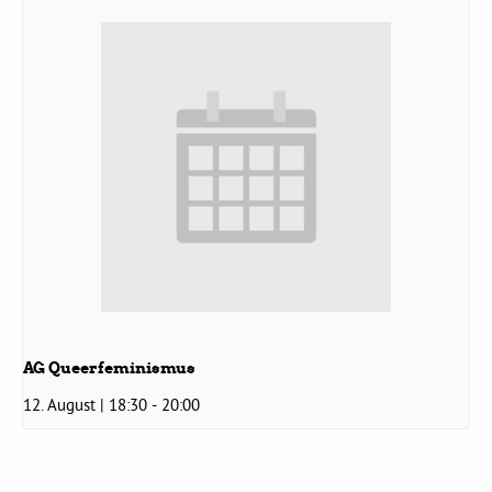
Grüne Jugend
CampusGrün
Aktuelles
Termine
AG Queerfeminismus
12. August | 18:30
-
20:00
Kontakt