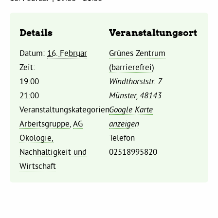
Kommissionen
Details
Veranstaltungsort
Satzung
Datum:
16. Februar
Grünes Zentrum
Grünes Zentrum
Zeit:
(barrierefrei)
19:00 -
Windthorststr. 7
21:00
Münster
,
48143
Personen
Veranstaltungskategorien:
Google Karte
Sylvia Rietenberg, MdB
Arbeitsgruppe
,
AG
anzeigen
Ökologie,
Telefon
Dorothea Deppermann, MdL
Nachhaltigkeit und
02518995820
Wirtschaft
Josefine Paul, MdL
Robin Korte, MdL