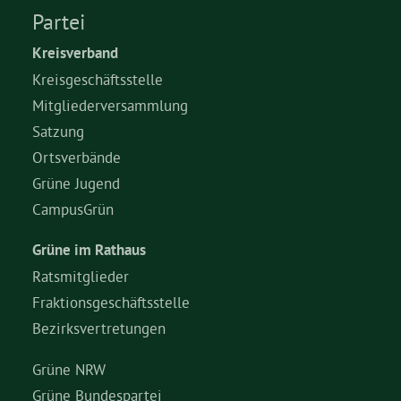
Partei
Bezirksvertretungen
Kreisverband
Kreisgeschäftsstelle
Aktiv werden
Mitgliederversammlung
Satzung
Ortsverbände
Termine
Grüne Jugend
CampusGrün
Arbeitsgruppen
Grüne im Rathaus
Mitglied werden
Ratsmitglieder
Fraktionsgeschäftsstelle
Bezirksvertretungen
Kommunalpolitik
Grüne NRW
Engagement-Sprechstunde
Grüne Bundespartei