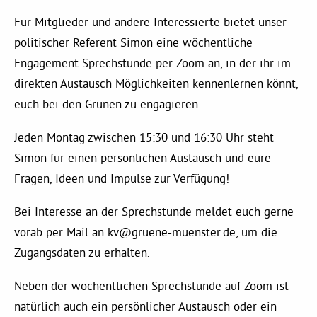
Kommissionen
Für Mitglieder und andere Interessierte bietet unser
politischer Referent Simon eine wöchentliche
Satzung
Engagement-Sprechstunde per Zoom an, in der ihr im
direkten Austausch Möglichkeiten kennenlernen könnt,
Grünes Zentrum
euch bei den Grünen zu engagieren.
Jeden Montag zwischen 15:30 und 16:30 Uhr steht
Personen
Simon für einen persönlichen Austausch und eure
Sylvia Rietenberg, MdB
Fragen, Ideen und Impulse zur Verfügung!
Bei Interesse an der Sprechstunde meldet euch gerne
Dorothea Deppermann, MdL
vorab per Mail an
kv@gruene-muenster.de
, um die
Zugangsdaten zu erhalten.
Josefine Paul, MdL
Neben der wöchentlichen Sprechstunde auf Zoom ist
natürlich auch ein persönlicher Austausch oder ein
Robin Korte, MdL