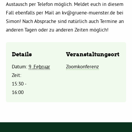
Austausch per Telefon möglich. Meldet euch in diesem
Fall ebenfalls per Mail an
kv@gruene-muenster.de
bei
Daniel Freund, MdEP
Simon! Nach Absprache sind natürlich auch Termine an
anderen Tagen oder zu anderen Zeiten möglich!
Delegierte
Grüne im Rathaus
Details
Veranstaltungsort
Datum:
9. Februar
Zoomkonferenz
Ratsfraktion
Zeit:
15:30 -
Ratsmitglieder 2025 – 2030
16:00
Ratsanträge
Fraktionsgeschäftsstelle