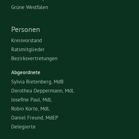
Grüne Westfalen
Grüne Jugend
Personen
CampusGrün
Kreisvorstand
Ratsmitglieder
Bezirksvertretungen
Aktuelles
Abgeordnete
Sylvia Rietenberg, MdB
Dorothea Deppermann, MdL
Termine
Josefine Paul, MdL
Robin Korte, MdL
Kontakt
Daniel Freund, MdEP
Delegierte