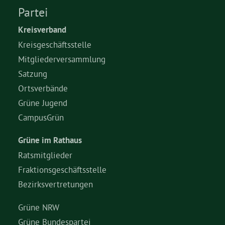
Partei
Bezirksvertretungen
Kreisverband
Kreisgeschäftsstelle
Aktiv werden
Mitgliederversammlung
Satzung
Ortsverbände
Termine
Grüne Jugend
CampusGrün
Arbeitsgruppen
Grüne im Rathaus
Mitglied werden
Ratsmitglieder
Fraktionsgeschäftsstelle
Bezirksvertretungen
Kommunalpolitik
Grüne NRW
Engagement-Sprechstunde
Grüne Bundespartei