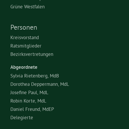
Grüne Westfalen
Grüne Jugend
Personen
CampusGrün
Kreisvorstand
Ratsmitglieder
Bezirksvertretungen
Aktuelles
Abgeordnete
Sylvia Rietenberg, MdB
Dorothea Deppermann, MdL
Termine
Josefine Paul, MdL
Robin Korte, MdL
Kontakt
Daniel Freund, MdEP
Delegierte