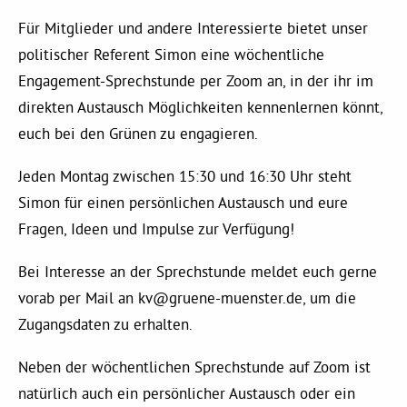
Kommissionen
Für Mitglieder und andere Interessierte bietet unser
politischer Referent Simon eine wöchentliche
Satzung
Engagement-Sprechstunde per Zoom an, in der ihr im
direkten Austausch Möglichkeiten kennenlernen könnt,
Grünes Zentrum
euch bei den Grünen zu engagieren.
Jeden Montag zwischen 15:30 und 16:30 Uhr steht
Personen
Simon für einen persönlichen Austausch und eure
Sylvia Rietenberg, MdB
Fragen, Ideen und Impulse zur Verfügung!
Bei Interesse an der Sprechstunde meldet euch gerne
Dorothea Deppermann, MdL
vorab per Mail an
kv@gruene-muenster.de
, um die
Zugangsdaten zu erhalten.
Josefine Paul, MdL
Neben der wöchentlichen Sprechstunde auf Zoom ist
natürlich auch ein persönlicher Austausch oder ein
Robin Korte, MdL