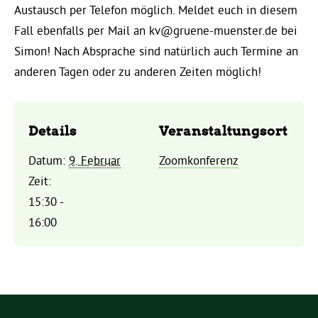
Austausch per Telefon möglich. Meldet euch in diesem
Fall ebenfalls per Mail an
kv@gruene-muenster.de
bei
Daniel Freund, MdEP
Simon! Nach Absprache sind natürlich auch Termine an
anderen Tagen oder zu anderen Zeiten möglich!
Delegierte
Grüne im Rathaus
Details
Veranstaltungsort
Datum:
9. Februar
Zoomkonferenz
Ratsfraktion
Zeit:
15:30 -
Ratsmitglieder 2025 – 2030
16:00
Ratsanträge
Fraktionsgeschäftsstelle