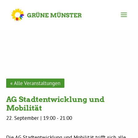
Partei
Kreisvorstand
Kreisgeschäftsstelle
« Alle Veranstaltungen
AG Stadtentwicklung und
Mitgliederversammlung
Mobilität
22. September | 19:00
-
21:00
Ortsverbände
Die AG Stadtentwicklung und Mobilität trifft sich alle