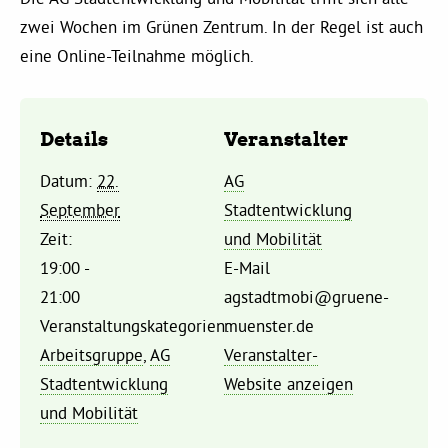
Kommissionen
zwei Wochen im Grünen Zentrum. In der Regel ist auch
eine Online-Teilnahme möglich.
Satzung
Grünes Zentrum
Details
Veranstalter
Datum:
22.
AG
Personen
September
Stadtentwicklung
Zeit:
und Mobilität
Sylvia Rietenberg, MdB
19:00 -
E-Mail
21:00
agstadtmobi@gruene-
Dorothea Deppermann, MdL
Veranstaltungskategorien:
muenster.de
Arbeitsgruppe
,
AG
Veranstalter-
Josefine Paul, MdL
Stadtentwicklung
Website anzeigen
und Mobilität
Robin Korte, MdL