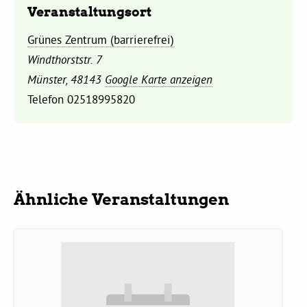
Veranstaltungsort
Daniel Freund, MdEP
Grünes Zentrum (barrierefrei)
Windthorststr. 7
Delegierte
Münster
,
48143
Google Karte anzeigen
Telefon
02518995820
Grüne im Rathaus
Ratsfraktion
Ähnliche Veranstaltungen
Ratsmitglieder 2025 – 2030
Ratsanträge
Fraktionsgeschäftsstelle