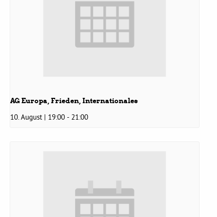
Bezirksvertretungen
Aktiv werden
Termine
AG Europa, Frieden, Internationales
Arbeitsgruppen
10. August | 19:00
-
21:00
Mitglied werden
Kommunalpolitik
Engagement-Sprechstunde