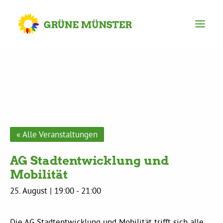
Partei
Kreisvorstand
Kreisgeschäftsstelle
« Alle Veranstaltungen
AG Stadtentwicklung und
Mitgliederversammlung
Mobilität
25. August | 19:00
-
21:00
Ortsverbände
Die AG Stadtentwicklung und Mobilität trifft sich alle