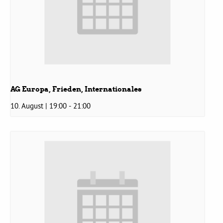
Bezirksvertretungen
Aktiv werden
Termine
AG Europa, Frieden, Internationales
10. August | 19:00
-
21:00
Arbeitsgruppen
Mitglied werden
Kommunalpolitik
Engagement-Sprechstunde