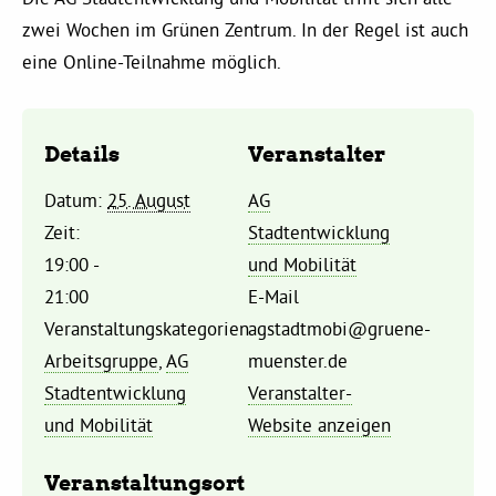
Kommissionen
zwei Wochen im Grünen Zentrum. In der Regel ist auch
eine Online-Teilnahme möglich.
Satzung
Grünes Zentrum
Details
Veranstalter
Datum:
25. August
AG
Personen
Zeit:
Stadtentwicklung
19:00 -
und Mobilität
Sylvia Rietenberg, MdB
21:00
E-Mail
Veranstaltungskategorien:
agstadtmobi@gruene-
Dorothea Deppermann, MdL
Arbeitsgruppe
,
AG
muenster.de
Stadtentwicklung
Veranstalter-
Josefine Paul, MdL
und Mobilität
Website anzeigen
Robin Korte, MdL
Veranstaltungsort