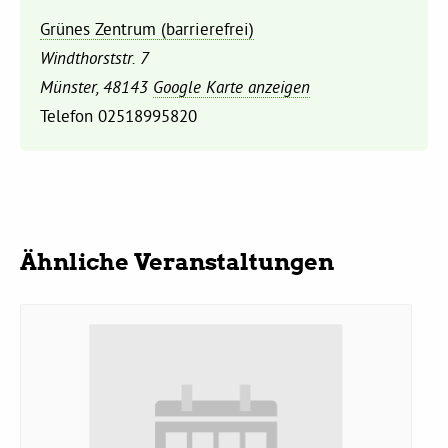
Grünes Zentrum (barrierefrei)
Daniel Freund, MdEP
Windthorststr. 7
Münster
,
48143
Google Karte anzeigen
Delegierte
Telefon
02518995820
Grüne im Rathaus
Ratsfraktion
Ähnliche Veranstaltungen
Ratsmitglieder 2025 – 2030
Ratsanträge
Fraktionsgeschäftsstelle