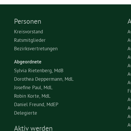
Personen
A
Kreisvorstand
A
Ratsmitglieder
A
Bezirksvertretungen
A
A
Abgeordnete
A
Sylvia Rietenberg, MdB
A
Dorothea Deppermann, MdL
A
Josefine Paul, MdL
F
Robin Korte, MdL
A
Daniel Freund, MdEP
A
Delegierte
A
A
Aktiv werden