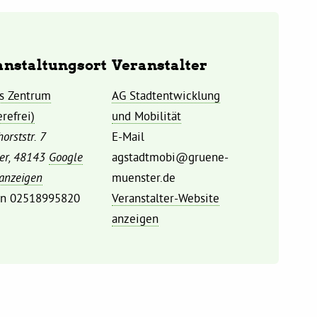
anstaltungsort
Veranstalter
s Zentrum
AG Stadtentwicklung
erefrei)
und Mobilität
orststr. 7
E-Mail
er
,
48143
Google
agstadtmobi@gruene-
 anzeigen
muenster.de
on
02518995820
Veranstalter-Website
anzeigen