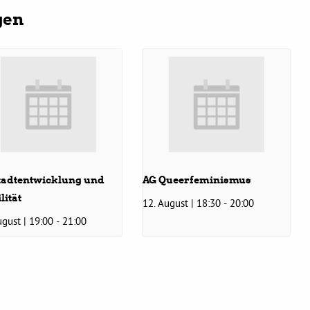
gen
tadtentwicklung und
AG Queerfeminismus
lität
12. August | 18:30
-
20:00
ugust | 19:00
-
21:00