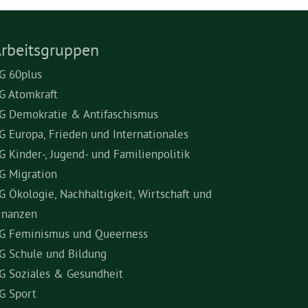
rbeitsgruppen
G 60plus
G Atomkraft
G Demokratie & Antifaschismus
G Europa, Frieden und Internationales
G Kinder-, Jugend- und Familienpolitik
G Migration
G Ökologie, Nachhaltigkeit, Wirtschaft und
inanzen
G Feminismus und Queerness
G Schule und Bildung
G Soziales & Gesundheit
G Sport