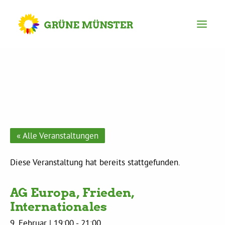
Partei
Kreisvorstand
Kreisgeschäftsstelle
« Alle Veranstaltungen
Mitgliederversammlung
Diese Veranstaltung hat bereits stattgefunden.
AG Europa, Frieden,
Ortsverbände
Internationales
9. Februar | 19:00
-
21:00