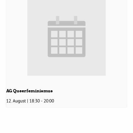
Grüne Jugend
CampusGrün
Aktuelles
Termine
AG Queerfeminismus
12. August | 18:30
-
20:00
Kontakt