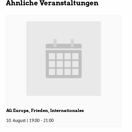
Ähnliche Veranstaltungen
Daniel Freund, MdEP
Delegierte
Grüne im Rathaus
Ratsfraktion
Ratsmitglieder 2025 – 2030
Ratsanträge
AG Europa, Frieden, Internationales
10. August | 19:00
-
21:00
Fraktionsgeschäftsstelle