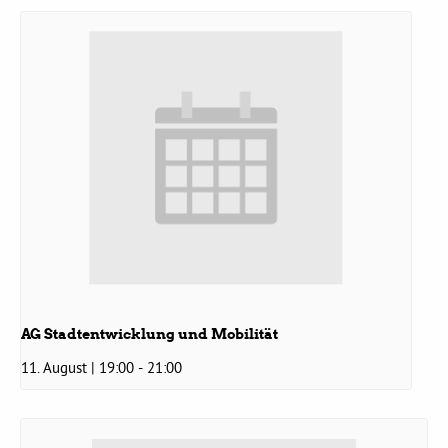
Bezirksvertretungen
Aktiv werden
Termine
Arbeitsgruppen
Mitglied werden
AG Stadtentwicklung und Mobilität
11. August | 19:00
-
21:00
Kommunalpolitik
Engagement-Sprechstunde