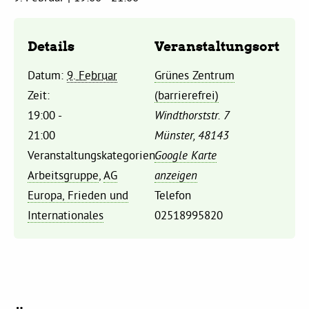
Kommissionen
Details
Veranstaltungsort
Satzung
Datum:
9. Februar
Grünes Zentrum
Grünes Zentrum
Zeit:
(barrierefrei)
19:00 -
Windthorststr. 7
21:00
Münster
,
48143
Personen
Veranstaltungskategorien:
Google Karte
Sylvia Rietenberg, MdB
Arbeitsgruppe
,
AG
anzeigen
Europa, Frieden und
Telefon
Dorothea Deppermann, MdL
Internationales
02518995820
Josefine Paul, MdL
Robin Korte, MdL