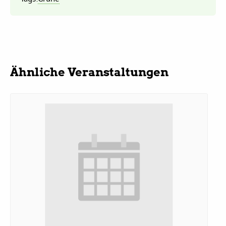
Daniel Freund, MdEP
Delegierte
Ähnliche Veranstaltungen
Grüne im Rathaus
Ratsfraktion
Ratsmitglieder 2025 – 2030
Ratsanträge
Fraktionsgeschäftsstelle