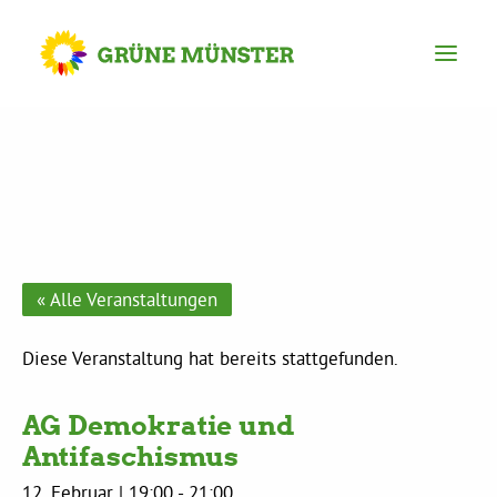
Partei
Kreisvorstand
Kreisgeschäftsstelle
« Alle Veranstaltungen
Mitgliederversammlung
Diese Veranstaltung hat bereits stattgefunden.
AG Demokratie und
Ortsverbände
Antifaschismus
12. Februar | 19:00
-
21:00