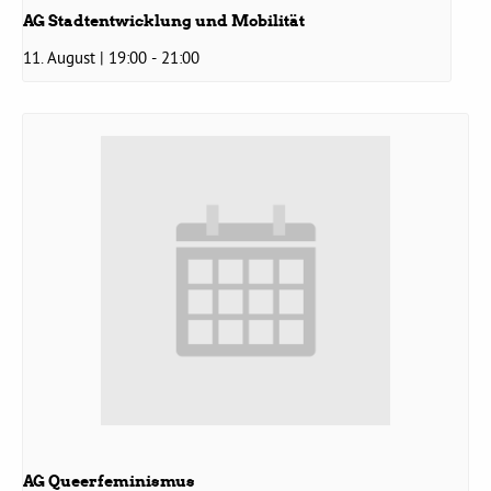
AG Stadtentwicklung und Mobilität
Grüne Jugend
11. August | 19:00
-
21:00
CampusGrün
Aktuelles
Termine
Kontakt
AG Queerfeminismus