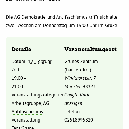
Kommissionen
Die AG Demokratie und Antifaschismus trifft sich alle
Satzung
zwei Wochen am Donnerstag um 19:00 Uhr im GrüZe.
Grünes Zentrum
Details
Veranstaltungsort
Personen
Datum:
12. Februar
Grünes Zentrum
Sylvia Rietenberg, MdB
Zeit:
(barrierefrei)
19:00 -
Windthorststr. 7
21:00
Münster
,
48143
Dorothea Deppermann, MdL
Veranstaltungskategorien:
Google Karte
Arbeitsgruppe
,
AG
anzeigen
Josefine Paul, MdL
Antifaschismus
Telefon
Veranstaltung-
02518995820
Robin Korte, MdL
Tags:
Grüne