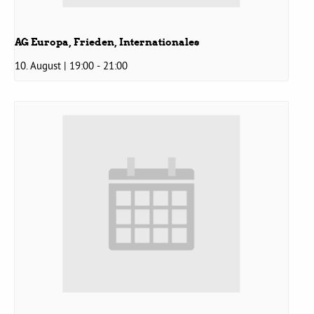
Bezirksvertretungen
AG Europa, Frieden, Internationales
10. August | 19:00
-
21:00
Aktiv werden
Termine
Arbeitsgruppen
Mitglied werden
Kommunalpolitik
Engagement-Sprechstunde