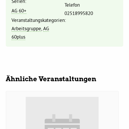
Serien:
Telefon
AG 60+
02518995820
Daniel Freund, MdEP
Veranstaltungskategorien:
Arbeitsgruppe
,
AG
Delegierte
60plus
Grüne im Rathaus
Ratsfraktion
Ähnliche Veranstaltungen
Ratsmitglieder 2025 – 2030
Ratsanträge
Fraktionsgeschäftsstelle