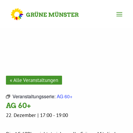
Partei
Kreisvorstand
Kreisgeschäftsstelle
« Alle Veranstaltungen
Mitgliederversammlung
Veranstaltungsserie:
AG 60+
AG 60+
Ortsverbände
22. Dezember | 17:00
-
19:00