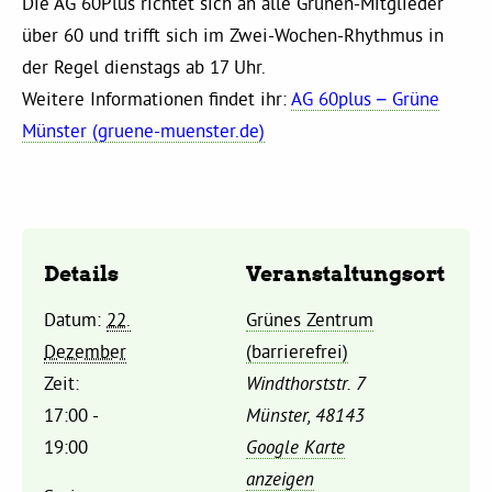
Die AG 60Plus richtet sich an alle Grünen-Mitglieder
Kommissionen
über 60 und trifft sich im Zwei-Wochen-Rhythmus in
der Regel dienstags ab 17 Uhr.
Satzung
Weitere Informationen findet ihr:
AG 60plus – Grüne
Münster (gruene-muenster.de)
Grünes Zentrum
Personen
Sylvia Rietenberg, MdB
Details
Veranstaltungsort
Datum:
22.
Grünes Zentrum
Dorothea Deppermann, MdL
Dezember
(barrierefrei)
Zeit:
Windthorststr. 7
Josefine Paul, MdL
17:00 -
Münster
,
48143
19:00
Google Karte
Robin Korte, MdL
anzeigen