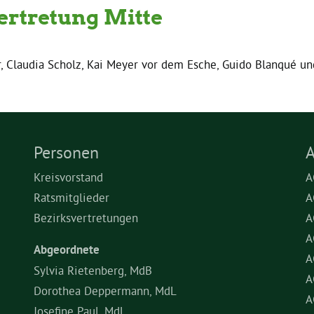
ertretung Mitte
, Claudia Scholz, Kai Meyer vor dem Esche, Guido Blanqué und
Personen
A
Kreisvorstand
A
Ratsmitglieder
A
Bezirksvertretungen
A
A
Abgeordnete
A
Sylvia Rietenberg, MdB
A
Dorothea Deppermann, MdL
A
Josefine Paul, MdL