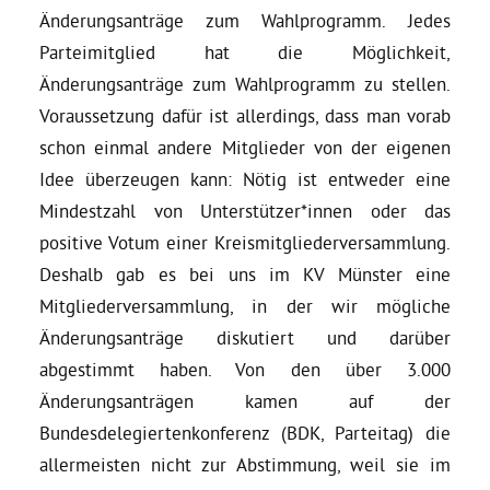
Kommissionen
Änderungsanträge zum Wahlprogramm. Jedes
Parteimitglied hat die Möglichkeit,
Satzung
Änderungsanträge zum Wahlprogramm zu stellen.
Voraussetzung dafür ist allerdings, dass man vorab
Grünes Zentrum
schon einmal andere Mitglieder von der eigenen
Idee überzeugen kann: Nötig ist entweder eine
Mindestzahl von Unterstützer*innen oder das
Personen
positive Votum einer Kreismitgliederversammlung.
Sylvia Rietenberg, MdB
Deshalb gab es bei uns im KV Münster eine
Mitgliederversammlung, in der wir mögliche
Dorothea Deppermann, MdL
Änderungsanträge diskutiert und darüber
abgestimmt haben. Von den über 3.000
Änderungsanträgen kamen auf der
Josefine Paul, MdL
Bundesdelegiertenkonferenz (BDK, Parteitag) die
allermeisten nicht zur Abstimmung, weil sie im
Robin Korte, MdL