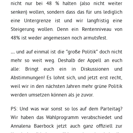
nicht nur bei 48 % halten (also nicht weiter
senken) wollen, sondern dass das für uns lediglich
Bezirksvertretungen
eine Untergrenze ist und wir langfristig eine
Steigerung wollen. Denn ein Rentenniveau von
Aktiv werden
48% ist weder angemessen noch armutsfest.
… und auf einmal ist die “große Politik” doch nicht
Termine
mehr so weit weg. Deshalb der Appell an euch
alle: Bringt euch ein in Diskussionen und
Arbeitsgruppen
Abstimmungen! Es lohnt sich, und jetzt erst recht,
weil wir in den nächsten Jahren mehr grüne Politik
Mitglied werden
werden umsetzen können als je zuvor.
PS: Und was war sonst so los auf dem Parteitag?
Kommunalpolitik
Wir haben das Wahlprogramm verabschiedet und
Annalena Baerbock jetzt auch ganz offiziell zur
Engagement-Sprechstunde