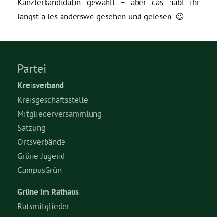
Kanzlerkandidatin gewählt – aber das habt ihr
längst alles anderswo gesehen und gelesen. 😉
Grüne Jugend
CampusGrün
Partei
Kreisverband
Kreisgeschäftsstelle
Aktuelles
Mitgliederversammlung
Satzung
Ortsverbände
Termine
Grüne Jugend
CampusGrün
Kontakt
Grüne im Rathaus
Ratsmitglieder