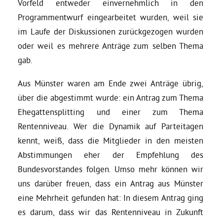
Vorfeld entweder einvernehmlich in den
Programmentwurf eingearbeitet wurden, weil sie
Daniel Freund, MdEP
im Laufe der Diskussionen zurückgezogen wurden
oder weil es mehrere Anträge zum selben Thema
Delegierte
gab.
Aus Münster waren am Ende zwei Anträge übrig,
Grüne im Rathaus
über die abgestimmt wurde: ein Antrag zum Thema
Ehegattensplitting und einer zum Thema
Ratsfraktion
Rentenniveau. Wer die Dynamik auf Parteitagen
kennt, weiß, dass die Mitglieder in den meisten
Ratsmitglieder 2025 – 2030
Abstimmungen eher der Empfehlung des
Bundesvorstandes folgen. Umso mehr können wir
Ratsanträge
uns darüber freuen, dass ein Antrag aus Münster
eine Mehrheit gefunden hat: In diesem Antrag ging
es darum, dass wir das Rentenniveau in Zukunft
Fraktionsgeschäftsstelle