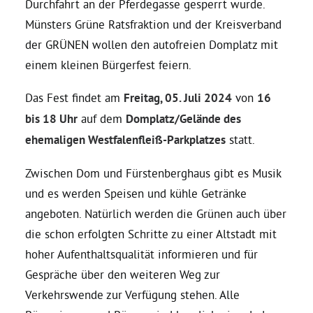
Durchfahrt an der Pferdegasse gesperrt wurde.
Münsters Grüne Ratsfraktion und der Kreisverband
Daniel Freund, MdEP
der GRÜNEN wollen den autofreien Domplatz mit
einem kleinen Bürgerfest feiern.
Delegierte
Das Fest findet am
Freitag, 05. Juli 2024
von
16
bis 18 Uhr
auf dem
Domplatz/Gelände des
Grüne im Rathaus
ehemaligen Westfalenfleiß-Parkplatzes
statt.
Ratsfraktion
Zwischen Dom und Fürstenberghaus gibt es Musik
und es werden Speisen und kühle Getränke
Ratsmitglieder 2025 – 2030
angeboten. Natürlich werden die Grünen auch über
die schon erfolgten Schritte zu einer Altstadt mit
hoher Aufenthaltsqualität informieren und für
Ratsanträge
Gespräche über den weiteren Weg zur
Verkehrswende zur Verfügung stehen. Alle
Fraktionsgeschäftsstelle