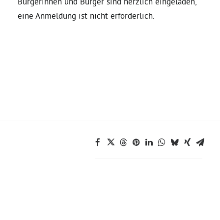
Bürgerinnen und Bürger sind herzlich eingeladen,
eine Anmeldung ist nicht erforderlich.
Bezirksvertretungen
Aktiv werden
Termine
Arbeitsgruppen
Mitglied werden
Kommunalpolitik
Engagement-Sprechstunde