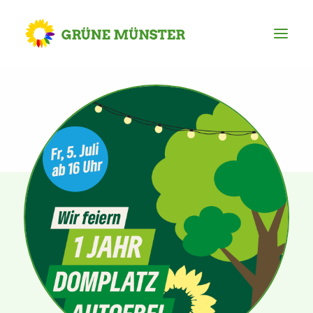
Partei
Kreisvorstand
Kreisgeschäftsstelle
Mitgliederversammlung
Ortsverbände