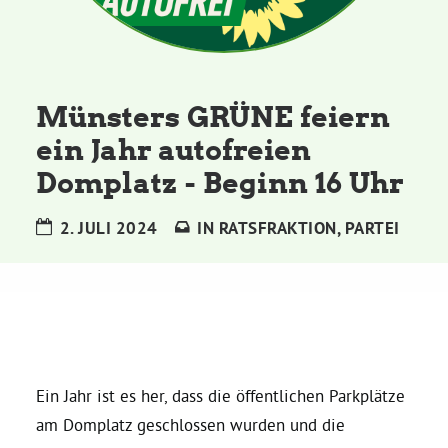
Kommissionen
Satzung
Münsters GRÜNE feiern
Grünes Zentrum
ein Jahr autofreien
Domplatz - Beginn 16 Uhr
Personen
2. JULI 2024
IN
RATSFRAKTION
,
PARTEI
Sylvia Rietenberg, MdB
Dorothea Deppermann, MdL
Josefine Paul, MdL
Ein Jahr ist es her, dass die öffentlichen Parkplätze
am Domplatz geschlossen wurden und die
Robin Korte, MdL