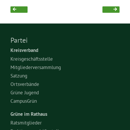
Grüne Jugend
CampusGrün
Partei
Kreisverband
Kreisgeschäftsstelle
Aktuelles
Mitgliederversammlung
Satzung
Ortsverbände
Termine
Grüne Jugend
CampusGrün
Kontakt
Grüne im Rathaus
Ratsmitglieder