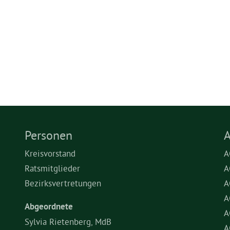
Personen
A
Kreisvorstand
A
Ratsmitglieder
A
Bezirksvertretungen
A
A
Abgeordnete
A
Sylvia Rietenberg, MdB
A