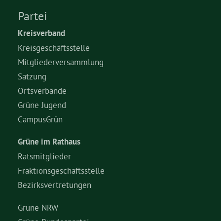
Partei
Grüne Jugend
Kreisverband
Kreisgeschäftsstelle
CampusGrün
Mitgliederversammlung
Satzung
Ortsverbände
Aktuelles
Grüne Jugend
CampusGrün
Grüne im Rathaus
Termine
Ratsmitglieder
Fraktionsgeschäftsstelle
Bezirksvertretungen
Kontakt
Grüne NRW