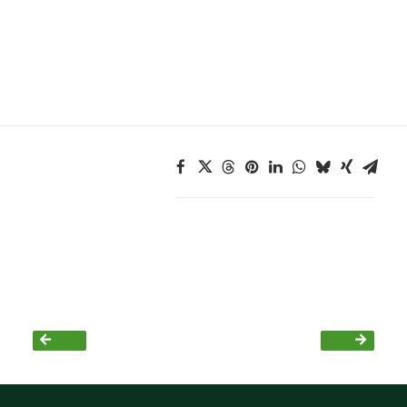
Bezirksvertretungen
Aktiv werden
Termine
Arbeitsgruppen
Mitglied werden
Kommunalpolitik
Engagement-Sprechstunde