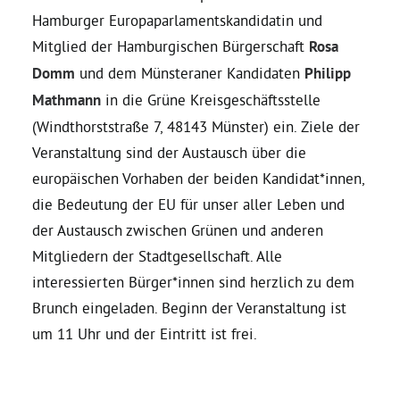
Hamburger Europaparlamentskandidatin und
Daniel Freund, MdEP
Mitglied der Hamburgischen Bürgerschaft
Rosa
Domm
und dem Münsteraner Kandidaten
Philipp
Mathmann
in die Grüne Kreisgeschäftsstelle
Delegierte
(Windthorststraße 7, 48143 Münster) ein. Ziele der
Veranstaltung sind der Austausch über die
Grüne im Rathaus
europäischen Vorhaben der beiden Kandidat*innen,
die Bedeutung der EU für unser aller Leben und
Ratsfraktion
der Austausch zwischen Grünen und anderen
Mitgliedern der Stadtgesellschaft. Alle
Ratsmitglieder 2025 – 2030
interessierten Bürger*innen sind herzlich zu dem
Brunch eingeladen. Beginn der Veranstaltung ist
Ratsanträge
um 11 Uhr und der Eintritt ist frei.
Fraktionsgeschäftsstelle