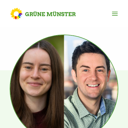
Partei
Kreisvorstand
Kreisgeschäftsstelle
Mitgliederversammlung
Ortsverbände