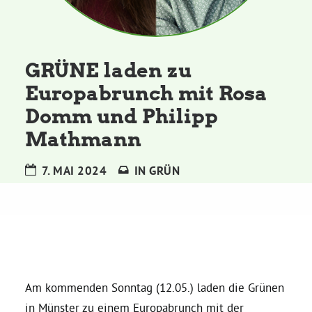
Kommissionen
Satzung
GRÜNE laden zu
Europabrunch mit Rosa
Grünes Zentrum
Domm und Philipp
Mathmann
Personen
Sylvia Rietenberg, MdB
7. MAI 2024
IN
GRÜN
Dorothea Deppermann, MdL
Josefine Paul, MdL
Am kommenden Sonntag (12.05.) laden die Grünen
Robin Korte, MdL
in Münster zu einem Europabrunch mit der