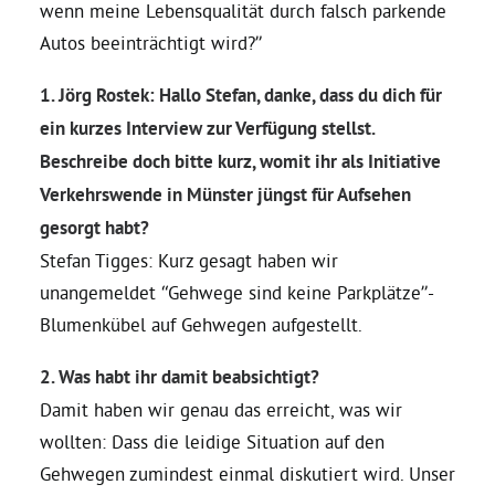
wenn meine Lebensqualität durch falsch parkende
Autos beeinträchtigt wird?”
Bezirksvertretungen
1. Jörg Rostek: Hallo Stefan, danke, dass du dich für
Aktiv werden
ein kurzes Interview zur Verfügung stellst.
Beschreibe doch bitte kurz, womit ihr als Initiative
Verkehrswende in Münster jüngst für Aufsehen
Termine
gesorgt habt?
Stefan Tigges: Kurz gesagt haben wir
Arbeitsgruppen
unangemeldet “Gehwege sind keine Parkplätze”-
Blumenkübel auf Gehwegen aufgestellt.
Mitglied werden
2. Was habt ihr damit beabsichtigt?
Kommunalpolitik
Damit haben wir genau das erreicht, was wir
wollten: Dass die leidige Situation auf den
Gehwegen zumindest einmal diskutiert wird. Unser
Engagement-Sprechstunde