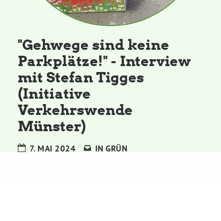
Kommissionen
Satzung
"Gehwege sind keine
Parkplätze!" - Interview
Grünes Zentrum
mit Stefan Tigges
(Initiative
Personen
Verkehrswende
Sylvia Rietenberg, MdB
Münster)
7. MAI 2024
IN
GRÜN
Dorothea Deppermann, MdL
Josefine Paul, MdL
Robin Korte, MdL