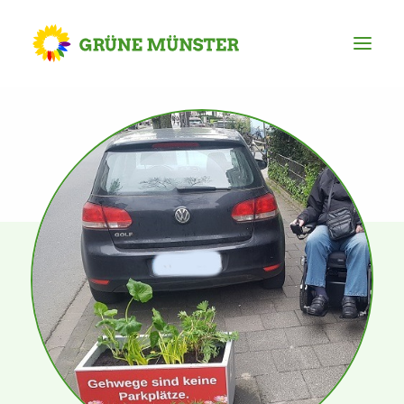
Partei
Kreisvorstand
Kreisgeschäftsstelle
Mitgliederversammlung
Ortsverbände