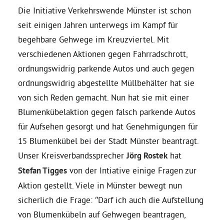
Die Initiative Verkehrswende Münster ist schon
seit einigen Jahren unterwegs im Kampf für
Daniel Freund, MdEP
begehbare Gehwege im Kreuzviertel. Mit
verschiedenen Aktionen gegen Fahrradschrott,
Delegierte
ordnungswidrig parkende Autos und auch gegen
ordnungswidrig abgestellte Müllbehälter hat sie
Grüne im Rathaus
von sich Reden gemacht. Nun hat sie mit einer
Blumenkübelaktion gegen falsch parkende Autos
Ratsfraktion
für Aufsehen gesorgt und hat Genehmigungen für
15 Blumenkübel bei der Stadt Münster beantragt.
Ratsmitglieder 2025 – 2030
Unser Kreisverbandssprecher
Jörg Rostek
hat
Stefan Tigges
von der Intiative einige Fragen zur
Ratsanträge
Aktion gestellt. Viele in Münster bewegt nun
sicherlich die Frage: “Darf ich auch die Aufstellung
von Blumenkübeln auf Gehwegen beantragen,
Fraktionsgeschäftsstelle