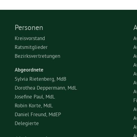
Personen
A
Kreisvorstand
A
Ratsmitglieder
A
Bezirksvertretungen
A
A
Abgeordnete
A
Sylvia Rietenberg, MdB
A
Dorothea Deppermann, MdL
A
Josefine Paul, MdL
F
Robin Korte, MdL
A
Daniel Freund, MdEP
A
Delegierte
A
A