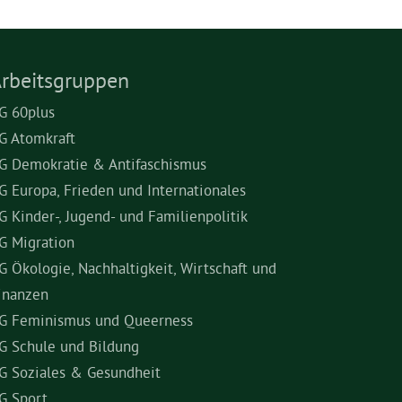
rbeitsgruppen
G 60plus
G Atomkraft
G Demokratie & Antifaschismus
G Europa, Frieden und Internationales
G Kinder-, Jugend- und Familienpolitik
G Migration
G Ökologie, Nachhaltigkeit, Wirtschaft und
inanzen
G Feminismus und Queerness
G Schule und Bildung
G Soziales & Gesundheit
G Sport