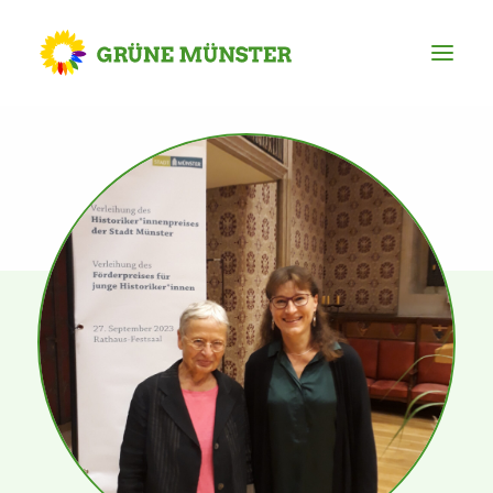
Partei
Kreisvorstand
Kreisgeschäftsstelle
Mitgliederversammlung
Ortsverbände