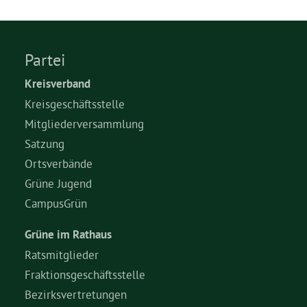
Grüne Jugend
Partei
CampusGrün
Kreisverband
Kreisgeschäftsstelle
Mitgliederversammlung
Satzung
Aktuelles
Ortsverbände
Grüne Jugend
Termine
CampusGrün
Grüne im Rathaus
Ratsmitglieder
Kontakt
Fraktionsgeschäftsstelle
Bezirksvertretungen