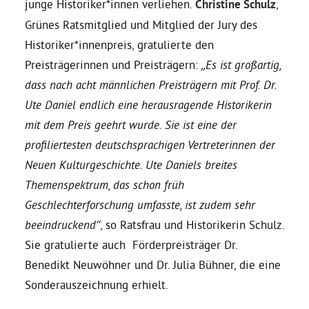
junge Historiker*innen verliehen.
Christine Schulz
,
Grünes Ratsmitglied und Mitglied der Jury des
Daniel Freund, MdEP
Historiker*innenpreis, gratulierte den
Preisträgerinnen und Preisträgern:
„Es ist großartig,
Delegierte
dass nach acht männlichen Preisträgern mit Prof. Dr.
Ute Daniel endlich eine herausragende Historikerin
Grüne im Rathaus
mit dem Preis geehrt wurde. Sie ist eine der
profiliertesten deutschsprachigen Vertreterinnen der
Neuen Kulturgeschichte. Ute Daniels breites
Ratsfraktion
Themenspektrum, das schon früh
Geschlechterforschung umfasste, ist zudem sehr
Ratsmitglieder 2025 – 2030
beeindruckend“
, so Ratsfrau und Historikerin Schulz.
Sie gratulierte auch Förderpreisträger Dr.
Ratsanträge
Benedikt Neuwöhner und Dr. Julia Bühner, die eine
Sonderauszeichnung erhielt.
Fraktionsgeschäftsstelle