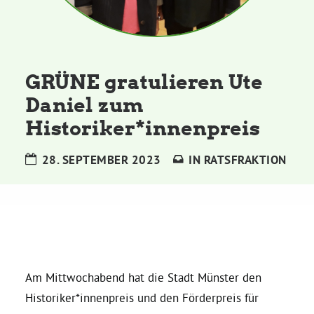
Kommissionen
Satzung
GRÜNE gratulieren Ute
Grünes Zentrum
Daniel zum
Historiker*innenpreis
Personen
28. SEPTEMBER 2023
IN
RATSFRAKTION
Sylvia Rietenberg, MdB
Dorothea Deppermann, MdL
Josefine Paul, MdL
Am Mittwochabend hat die Stadt Münster den
Historiker*innenpreis und den Förderpreis für
Robin Korte, MdL