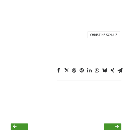
Bezirksvertretungen
Aktiv werden
CHRISTINE SCHULZ
Termine
Arbeitsgruppen
Mitglied werden
Kommunalpolitik
Engagement-Sprechstunde