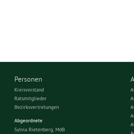
Personen
A
Kreisvorstand
A
Ratsmitglieder
A
Bezirksvertretungen
A
A
Abgeordnete
A
Sylvia Rietenberg, MdB
A