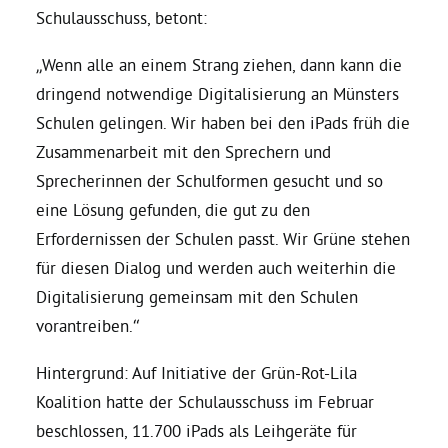
Schulausschuss, betont:
Bezirksvertretungen
„Wenn alle an einem Strang ziehen, dann kann die
dringend notwendige Digitalisierung an Münsters
Aktiv werden
Schulen gelingen. Wir haben bei den iPads früh die
Zusammenarbeit mit den Sprechern und
Termine
Sprecherinnen der Schulformen gesucht und so
eine Lösung gefunden, die gut zu den
Erfordernissen der Schulen passt. Wir Grüne stehen
Arbeitsgruppen
für diesen Dialog und werden auch weiterhin die
Digitalisierung gemeinsam mit den Schulen
Mitglied werden
vorantreiben.“
Kommunalpolitik
Hintergrund: Auf Initiative der Grün-Rot-Lila
Koalition hatte der Schulausschuss im Februar
beschlossen, 11.700 iPads als Leihgeräte für
Engagement-Sprechstunde