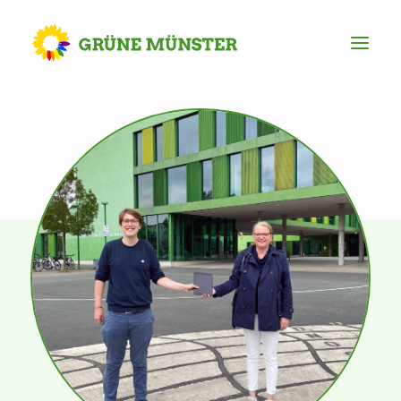
Partei
Kreisvorstand
Kreisgeschäftsstelle
Mitgliederversammlung
Ortsverbände