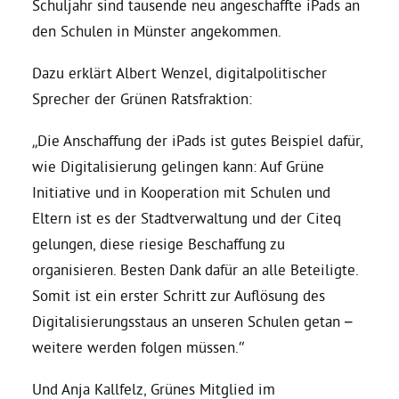
Schuljahr sind tausende neu angeschaffte iPads an
den Schulen in Münster angekommen.
Daniel Freund, MdEP
Dazu erklärt Albert Wenzel, digitalpolitischer
Sprecher der Grünen Ratsfraktion:
Delegierte
„Die Anschaffung der iPads ist gutes Beispiel dafür,
Grüne im Rathaus
wie Digitalisierung gelingen kann: Auf Grüne
Initiative und in Kooperation mit Schulen und
Ratsfraktion
Eltern ist es der Stadtverwaltung und der Citeq
gelungen, diese riesige Beschaffung zu
organisieren. Besten Dank dafür an alle Beteiligte.
Ratsmitglieder 2025 – 2030
Somit ist ein erster Schritt zur Auflösung des
Digitalisierungsstaus an unseren Schulen getan –
Ratsanträge
weitere werden folgen müssen.“
Fraktionsgeschäftsstelle
Und Anja Kallfelz, Grünes Mitglied im