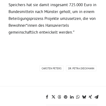
Speichers hat sie damit insgesamt 725.000 Euro in
Bundesmitteln nach Münster geholt, um in einem
Grüne Jugend
Beteiligungsprozess Projekte umzusetzen, die von
Bewohner*innen des Hansaviertels
CampusGrün
gemeinschaftlich entwickelt werden.“
Aktuelles
CARSTEN PETERS
DR. PETRA DIECKMANN
Termine
Kontakt