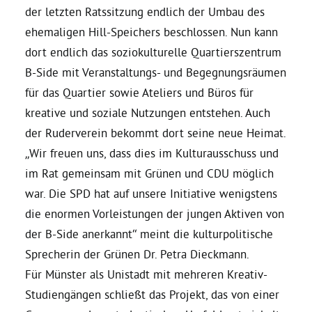
der letzten Ratssitzung endlich der Umbau des
ehemaligen Hill-Speichers beschlossen. Nun kann
Daniel Freund, MdEP
dort endlich das soziokulturelle Quartierszentrum
B-Side mit Veranstaltungs- und Begegnungsräumen
Delegierte
für das Quartier sowie Ateliers und Büros für
kreative und soziale Nutzungen entstehen. Auch
Grüne im Rathaus
der Ruderverein bekommt dort seine neue Heimat.
„Wir freuen uns, dass dies im Kulturausschuss und
Ratsfraktion
im Rat gemeinsam mit Grünen und CDU möglich
war. Die SPD hat auf unsere Initiative wenigstens
Ratsmitglieder 2025 – 2030
die enormen Vorleistungen der jungen Aktiven von
der B-Side anerkannt“ meint die kulturpolitische
Sprecherin der Grünen Dr. Petra Dieckmann.
Ratsanträge
Für Münster als Unistadt mit mehreren Kreativ-
Studiengängen schließt das Projekt, das von einer
Fraktionsgeschäftsstelle