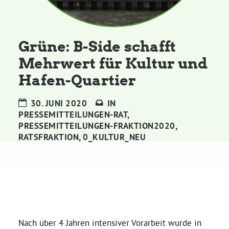
Kommissionen
Satzung
Grüne: B-Side schafft
Mehrwert für Kultur und
Grünes Zentrum
Hafen-Quartier
Personen
30. JUNI 2020
IN
PRESSEMITTEILUNGEN-RAT
,
Sylvia Rietenberg, MdB
PRESSEMITTEILUNGEN-FRAKTION2020
,
RATSFRAKTION
,
0_KULTUR_NEU
Dorothea Deppermann, MdL
Josefine Paul, MdL
Robin Korte, MdL
Nach über 4 Jahren intensiver Vorarbeit wurde in