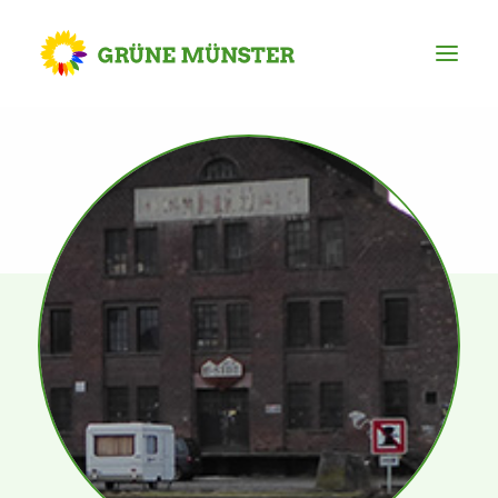
Partei
Kreisvorstand
Kreisgeschäftsstelle
Mitgliederversammlung
Ortsverbände