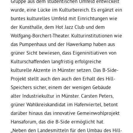
Gruppe aus dem studentischen Umfeld entwickelt
wurde, eine Lücke im Kulturbereich. Es ergänzt ein
Bezirksvertretungen
buntes kulturelles Umfeld mit Einrichtungen wie
der Kunsthalle, dem Hot Jazz Club und dem
Aktiv werden
Wolfgang-Borchert-Theater. Kulturinstitutionen wie
das Pumpenhaus und der Hawerkamp haben aus
Termine
grüner Sicht bewiesen, dass Eigeninitiativen von
Kulturschaffenden langfristig erfolgreiche
kulturelle Akzente in Münster setzen. Das B-Side-
Arbeitsgruppen
Projekt stellt auch den auch den Erhalt des Hill-
Speichers sicher, einem der wenigen Gebäude
Mitglied werden
alter Industriekultur in Münster. Carsten Peters,
grüner Wahlkreiskandidat im Hafenviertel, betont
Kommunalpolitik
darüber hinaus das innovative Gemeinwohlprojekt
Hansaforum, das die B-Side ermöglicht hat.
Engagement-Sprechstunde
„Neben den Landesmitteln für den Umbau des Hill-