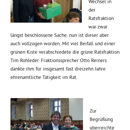
Wechsel in
der
Daniel Freund, MdEP
Ratsfraktion
war zwar
Delegierte
längst beschlossene Sache, nun ist dieser aber
auch vollzogen worden. Mit viel Beifall und einer
Grüne im Rathaus
grünen Kiste verabschiedete die grüne Ratsfraktion
Tim Rohleder. Fraktionssprecher Otto Reiners
dankte ihm für insgesamt fast dreizehn Jahre
Ratsfraktion
ehrenamtliche Tätigkeit im Rat.
Ratsmitglieder 2025 – 2030
Ratsanträge
Zur
Begrüßung
Fraktionsgeschäftsstelle
überreichte