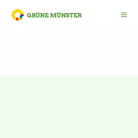
Partei
Kreisvorstand
Kreisgeschäftsstelle
Mitgliederversammlung
Ortsverbände