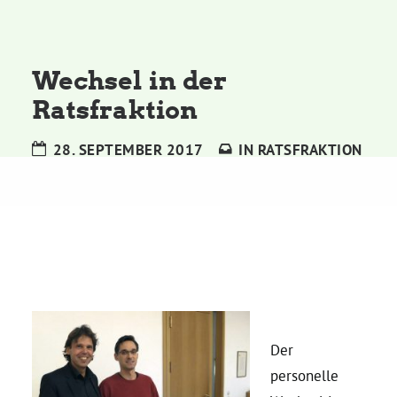
Kommissionen
Satzung
Wechsel in der
Ratsfraktion
Grünes Zentrum
28. SEPTEMBER 2017
IN
RATSFRAKTION
Personen
Sylvia Rietenberg, MdB
Dorothea Deppermann, MdL
Josefine Paul, MdL
Der
personelle
Robin Korte, MdL