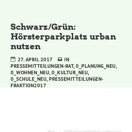
Kommissionen
Satzung
Schwarz/Grün:
Hörsterparkplatz urban
Grünes Zentrum
nutzen
Personen
27. APRIL 2017
IN
PRESSEMITTEILUNGEN-RAT
,
0_PLANUNG_NEU
,
Sylvia Rietenberg, MdB
0_WOHNEN_NEU
,
0_KULTUR_NEU
,
0_SCHULE_NEU
,
PRESSEMITTEILUNGEN-
FRAKTION2017
Dorothea Deppermann, MdL
Josefine Paul, MdL
Robin Korte, MdL