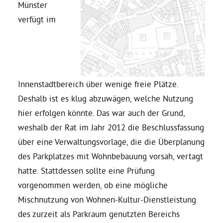
Münster
verfügt im
Daniel Freund, MdEP
Delegierte
Innenstadtbereich über wenige freie Plätze.
Grüne im Rathaus
Deshalb ist es klug abzuwägen, welche Nutzung
hier erfolgen könnte. Das war auch der Grund,
Ratsfraktion
weshalb der Rat im Jahr 2012 die Beschlussfassung
über eine Verwaltungsvorlage, die die Überplanung
Ratsmitglieder 2025 – 2030
des Parkplatzes mit Wohnbebauung vorsah, vertagt
hatte. Stattdessen sollte eine Prüfung
Ratsanträge
vorgenommen werden, ob eine mögliche
Mischnutzung von Wohnen-Kultur-Dienstleistung
des zurzeit als Parkraum genutzten Bereichs
Fraktionsgeschäftsstelle