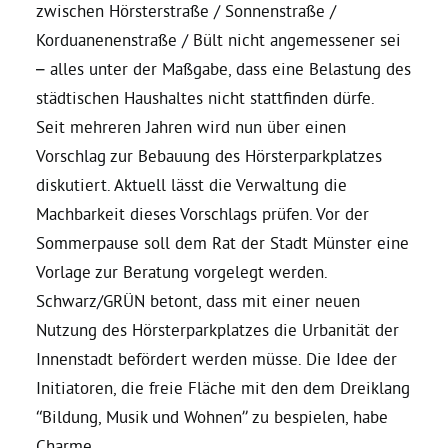
zwischen Hörsterstraße / Sonnenstraße /
Korduanenenstraße / Bült nicht angemessener sei
Bezirksvertretungen
– alles unter der Maßgabe, dass eine Belastung des
städtischen Haushaltes nicht stattfinden dürfe.
Aktiv werden
Seit mehreren Jahren wird nun über einen
Vorschlag zur Bebauung des Hörsterparkplatzes
Termine
diskutiert. Aktuell lässt die Verwaltung die
Machbarkeit dieses Vorschlags prüfen. Vor der
Arbeitsgruppen
Sommerpause soll dem Rat der Stadt Münster eine
Vorlage zur Beratung vorgelegt werden.
Schwarz/GRÜN betont, dass mit einer neuen
Mitglied werden
Nutzung des Hörsterparkplatzes die Urbanität der
Innenstadt befördert werden müsse. Die Idee der
Kommunalpolitik
Initiatoren, die freie Fläche mit den dem Dreiklang
“Bildung, Musik und Wohnen” zu bespielen, habe
Engagement-Sprechstunde
Charme.