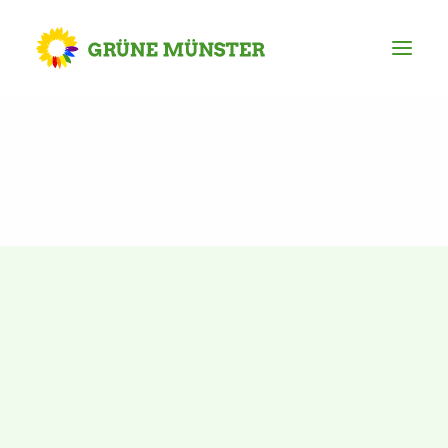
Partei
Kreisvorstand
Kreisgeschäftsstelle
Mitgliederversammlung
Ortsverbände