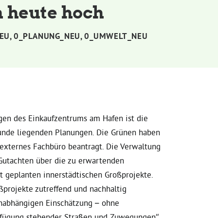
 heute hoch
EU
,
0_PLANUNG_NEU
,
0_UMWELT_NEU
ngen des Einkaufzentrums am Hafen ist die
unde liegenden Planungen. Die Grünen haben
externes Fachbüro beantragt. Die Verwaltung
 Gutachten über die zu erwartenden
it geplanten innerstädtischen Großprojekte.
projekte zutreffend und nachhaltig
unabhängigen Einschätzung – ohne
rfügung stehender Straßen und Zuwegungen“,