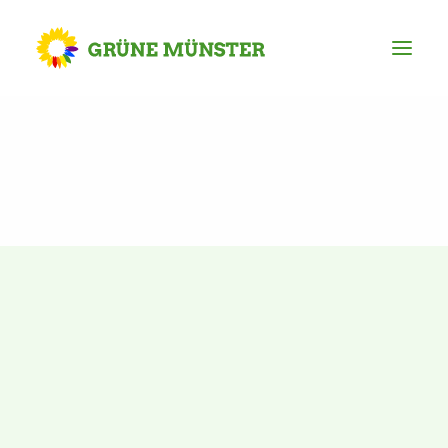
Partei
Kreisvorstand
Kreisgeschäftsstelle
Mitgliederversammlung
Ortsverbände