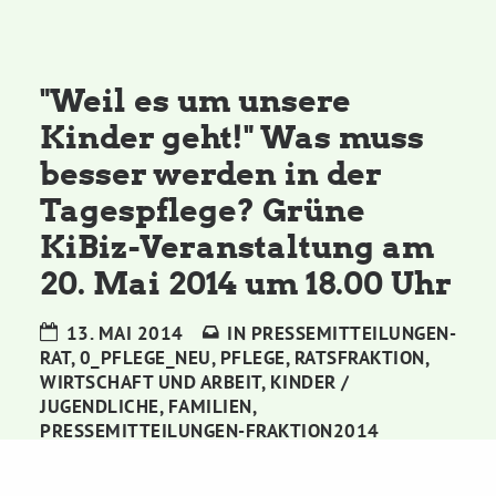
Kommissionen
Satzung
"Weil es um unsere
Kinder geht!" Was muss
Grünes Zentrum
besser werden in der
Tagespflege? Grüne
Personen
KiBiz-Veranstaltung am
Sylvia Rietenberg, MdB
20. Mai 2014 um 18.00 Uhr
13. MAI 2014
IN
PRESSEMITTEILUNGEN-
Dorothea Deppermann, MdL
RAT
,
0_PFLEGE_NEU
,
PFLEGE
,
RATSFRAKTION
,
WIRTSCHAFT UND ARBEIT
,
KINDER /
JUGENDLICHE
,
FAMILIEN
,
Josefine Paul, MdL
PRESSEMITTEILUNGEN-FRAKTION2014
Robin Korte, MdL