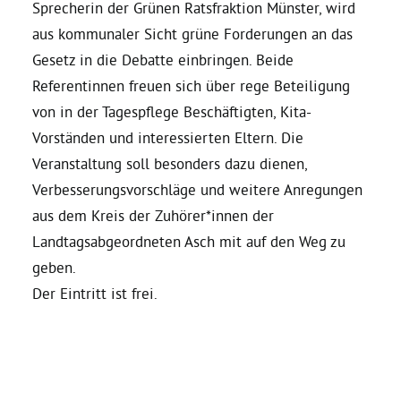
Sprecherin der Grünen Ratsfraktion Münster, wird
aus kommunaler Sicht grüne Forderungen an das
Bezirksvertretungen
Gesetz in die Debatte einbringen. Beide
Referentinnen freuen sich über rege Beteiligung
Aktiv werden
von in der Tagespflege Beschäftigten, Kita-
Vorständen und interessierten Eltern. Die
Termine
Veranstaltung soll besonders dazu dienen,
Verbesserungsvorschläge und weitere Anregungen
Arbeitsgruppen
aus dem Kreis der Zuhörer*innen der
Landtagsabgeordneten Asch mit auf den Weg zu
geben.
Mitglied werden
Der Eintritt ist frei.
Kommunalpolitik
Engagement-Sprechstunde