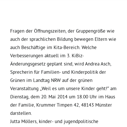
Daniel Freund, MdEP
Fragen der Öffnungszeiten, der Gruppengröße wie
Delegierte
auch der sprachlichen Bildung bewegen Eltern wie
auch Beschäftige im Kita-Bereich. Welche
Grüne im Rathaus
Verbesserungen aktuell im 3. KiBiz-
Änderungsgesetz geplant sind, wird Andrea Asch,
Ratsfraktion
Sprecherin für Familien- und Kinderpolitik der
Grünen im Landtag NRW auf der grünen
Ratsmitglieder 2025 – 2030
Veranstaltung „Weil es um unsere Kinder geht!“ am
Dienstag, dem 20. Mai 2014 um 18.00 Uhr im Haus
Ratsanträge
der Familie, Krummer Timpen 42, 48143 Münster
darstellen.
Jutta Möllers, kinder- und jugendpolitische
Fraktionsgeschäftsstelle