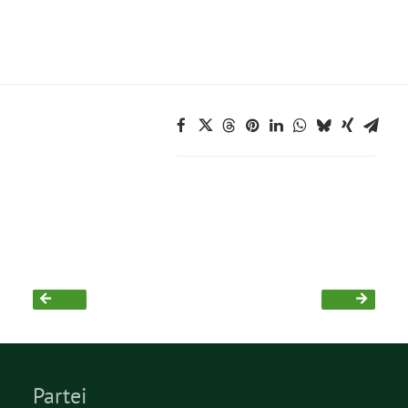
Grüne Jugend
CampusGrün
Aktuelles
Termine
Kontakt
Partei