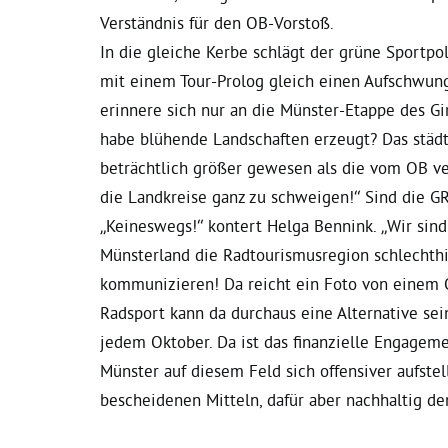
Verständnis für den OB-Vorstoß.
In die gleiche Kerbe schlägt der grüne Sportpo
mit einem Tour-Prolog gleich einen Aufschwung
erinnere sich nur an die Münster-Etappe des Gir
habe blühende Landschaften erzeugt? Das städ
beträchtlich größer gewesen als die vom OB ve
die Landkreise ganz zu schweigen!“ Sind die 
„Keineswegs!“ kontert Helga Bennink. „Wir sin
Münsterland die Radtourismusregion schlechth
kommunizieren! Da reicht ein Foto von einem 
Radsport kann da durchaus eine Alternative sei
jedem Oktober. Da ist das finanzielle Engagem
Münster auf diesem Feld sich offensiver aufste
bescheidenen Mitteln, dafür aber nachhaltig de