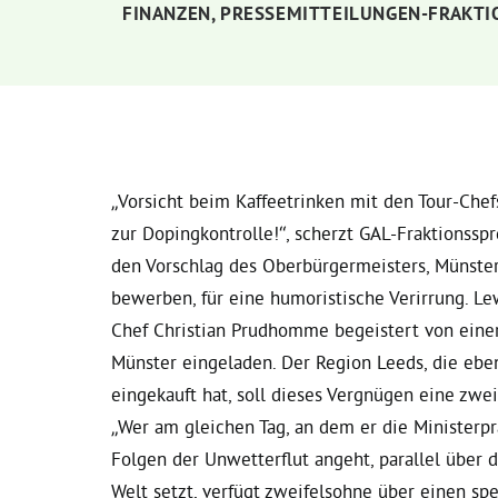
FINANZEN
,
PRESSEMITTEILUNGEN-FRAKTI
„Vorsicht beim Kaffeetrinken mit den Tour-Che
zur Dopingkontrolle!“, scherzt GAL-Fraktionss
den Vorschlag des Oberbürgermeisters, Münster s
bewerben, für eine humoristische Verirrung. Le
Chef Christian Prudhomme begeistert von einer
Münster eingeladen. Der Region Leeds, die eben
eingekauft hat, soll dieses Vergnügen eine zw
„Wer am gleichen Tag, an dem er die Ministerp
Folgen der Unwetterflut angeht, parallel über 
Welt setzt, verfügt zweifelsohne über einen spe