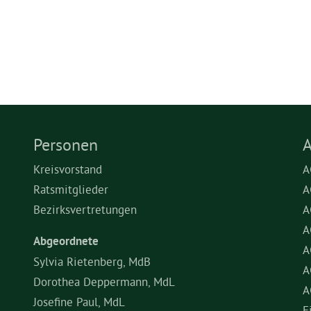
Personen
A
Kreisvorstand
A
Ratsmitglieder
A
Bezirksvertretungen
A
A
Abgeordnete
A
Sylvia Rietenberg, MdB
A
Dorothea Deppermann, MdL
A
Josefine Paul, MdL
F