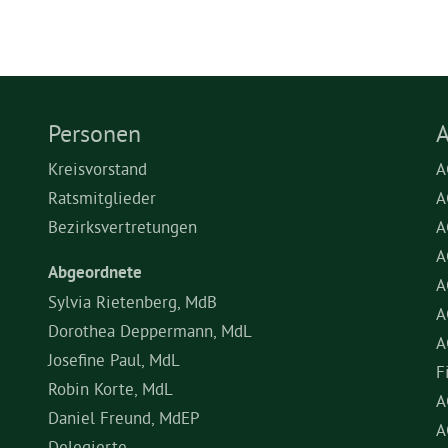
Personen
A
Kreisvorstand
A
Ratsmitglieder
A
Bezirksvertretungen
A
A
Abgeordnete
A
Sylvia Rietenberg, MdB
A
Dorothea Deppermann, MdL
A
Josefine Paul, MdL
F
Robin Korte, MdL
A
Daniel Freund, MdEP
A
Delegierte