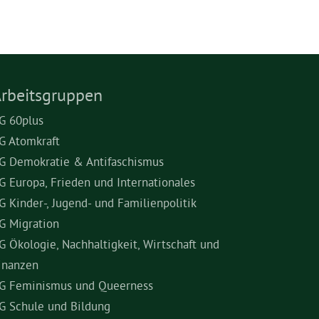
rbeitsgruppen
G 60plus
G Atomkraft
G Demokratie & Antifaschismus
G Europa, Frieden und Internationales
G Kinder-, Jugend- und Familienpolitik
G Migration
G Ökologie, Nachhaltigkeit, Wirtschaft und
inanzen
G Feminismus und Queerness
G Schule und Bildung