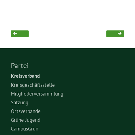
Bezirksvertretungen
Aktiv werden
Termine
Partei
Arbeitsgruppen
Kreisverband
Kreisgeschäftsstelle
Mitglied werden
Mitgliederversammlung
Satzung
Ortsverbände
Kommunalpolitik
Grüne Jugend
CampusGrün
Engagement-Sprechstunde