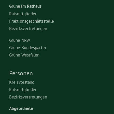
Grüne im Rathaus
Grüne Jugend
Ratsmitglieder
Fraktionsgeschäftsstelle
Bezirksvertretungen
CampusGrün
Grüne NRW
Grüne Bundespartei
Aktuelles
Grüne Westfalen
Personen
Termine
Kreisvorstand
Ratsmitglieder
Kontakt
Bezirksvertretungen
Abgeordnete