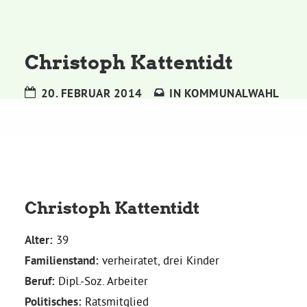
Kommissionen
Satzung
Christoph Kattentidt
Grünes Zentrum
20. FEBRUAR 2014
IN
KOMMUNALWAHL
Personen
Sylvia Rietenberg, MdB
Christoph Kattentidt
Dorothea Deppermann, MdL
Alter:
39
Josefine Paul, MdL
Familienstand:
verheiratet, drei Kinder
Beruf:
Dipl.-Soz. Arbeiter
Robin Korte, MdL
Politisches:
Ratsmitglied