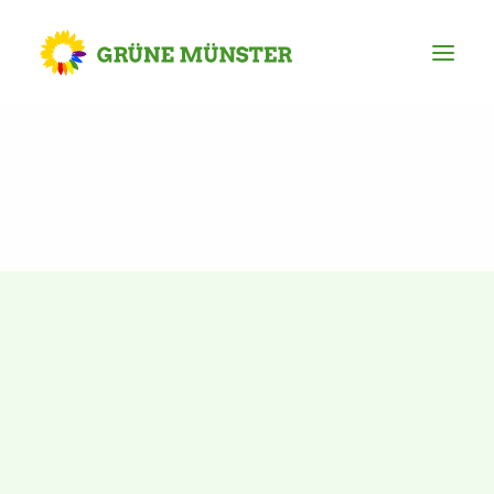
Partei
Kreisvorstand
Kreisgeschäftsstelle
Mitgliederversammlung
Ortsverbände