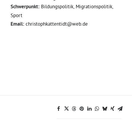
Schwerpunkt:
Bildungspolitik, Migrationspolitik,
Daniel Freund, MdEP
Sport
Email:
christophkattentidt@web.de
Delegierte
Grüne im Rathaus
Ratsfraktion
Ratsmitglieder 2025 – 2030
Ratsanträge
Fraktionsgeschäftsstelle