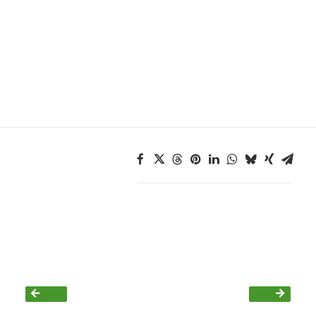
Grüne Jugend
CampusGrün
Aktuelles
Termine
Kontakt