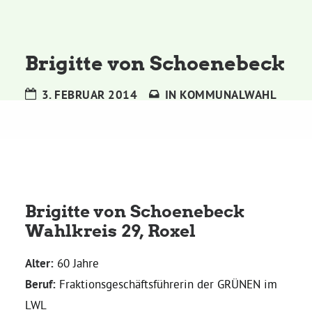
Kommissionen
Satzung
Brigitte von Schoenebeck
Grünes Zentrum
3. FEBRUAR 2014
IN
KOMMUNALWAHL
Personen
Sylvia Rietenberg, MdB
Brigitte von Schoenebeck
Dorothea Deppermann, MdL
Wahlkreis 29, Roxel
Josefine Paul, MdL
Alter:
60 Jahre
Beruf:
Fraktionsgeschäftsführerin der GRÜNEN im
Robin Korte, MdL
LWL