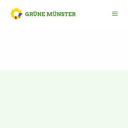
Partei
Kreisvorstand
Kreisgeschäftsstelle
Mitgliederversammlung
Ortsverbände